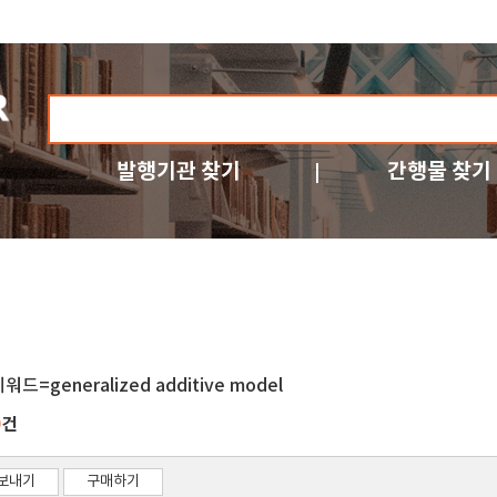
발행기관 찾기
간행물 찾기
워드=generalized additive model
건
0
보내기
구매하기