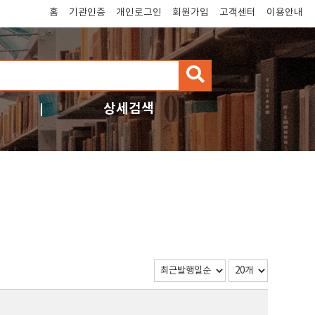
홈
기관인증
개인로그인
회원가입
고객센터
이용안내
검
색
상세검색