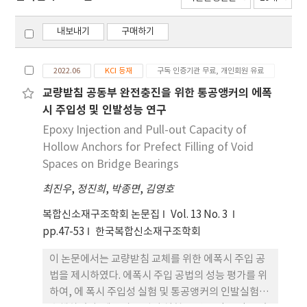
내보내기
구매하기
2022.06
KCI 등재
구독 인증기관 무료, 개인회원 유료
교량받침 공동부 완전충진을 위한 통공앵커의 에폭
시 주입성 및 인발성능 연구
Epoxy Injection and Pull-out Capacity of
Hollow Anchors for Prefect Filling of Void
Spaces on Bridge Bearings
최진우
,
정진희
,
박종면
,
김영호
복합신소재구조학회 논문집
Vol. 13 No. 3
pp.47-53
한국복합신소재구조학회
이 논문에서는 교량받침 교체를 위한 에폭시 주입 공
법을 제시하였다. 에폭시 주입 공법의 성능 평가를 위
하여, 에 폭시 주입성 실험 및 통공앵커의 인발실험을