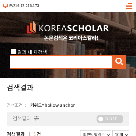
IP:216.73.216.173
메
뉴
결과 내 재검색
검
색
검색결과
검색조건
키워드=hollow anchor
검색필터
CLOSE
검색결과
건
1