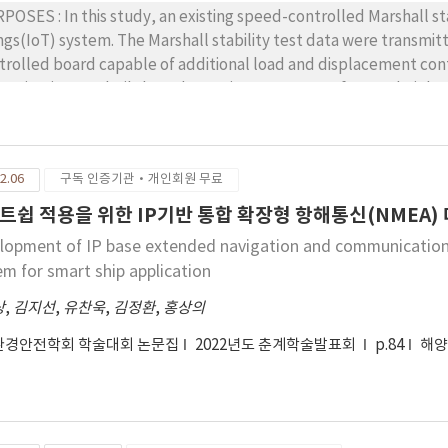
POSES : In this study, an existing speed-controlled Marshall sta
ngs(IoT) system. The Marshall stability test data were transmitt
rolled board capable of additional load and displacement control was prop
temization was built based on an improvement of an IoT height 
ples for comparative analysis, and the development of a wirel
TS(IG)-IoT board was compared with existing commercial data l
ipment. After the conformity of the developed wireless IoT bo
2.06
구독 인증기관·개인회원 무료
 reproduced and verified using the recipe presented in a previo
ition, the adequacy of the speed, load, and displacement contr
트쉽 적용을 위한 IP기반 통합 확장형 항해통신(NMEA)
racteristics was verified. the round-robin test for the Marshall
lopment of IP base extended navigation and communication
parative test of indirect tensile strength with the existing Mar
em for smart ship application
TS : The improved two-point IoT height measurement system reduced the average relative
or by 2.11% relative to the one-point measurement. From the re
상
,
김지선
,
유찬욱
,
김정환
,
홍상의
ndard sample, it was suitable with relative error of 3.65% in the
환경안전학회 학술대회 논문집
2022년도 춘계학술발표회
p.84
해
oading elastic modulus, compared to the existing standard sam
eloped wireless IG-IoT board and existing commercial data logg
ld be reliably used, based on the average relative error of the 
ger, 3.79% in terms of the displacement(flow value) and an avera