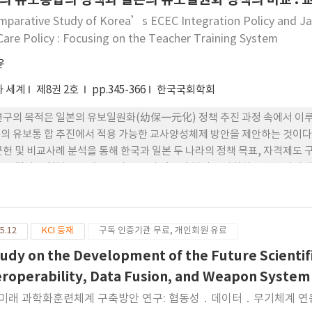
mparative Study of Korea’s ECEC Integration Policy and J
Care Policy : Focusing on the Teacher Training System
윤
 세계
제8권 2호
pp.345-366
한국국회학회
연구의 목적은 일본의 유보일원화(幼保一元化) 정책 추진 과정 속에서 이
의 유보통 합 추진에서 적용 가능한 교사양성체제 방안을 제안하는 것이다.
문헌 및 비교사례 분석을 통해 한국과 일본 두 나라의 정책 목표, 자격제도
 연구결과로 일본은 유아교육과 보육의 제도적 분절을 완화하고 복수자격
통합하였다. 반면 한국은 2023년 「유보통합 추진 로드맵 (2023–2027
 교사양성체제 통합은 중장기 과제로 남아 있다. 분석 결과, 일본은 교사
를 실현한 반면, 한국은 ‘법제 기반 구축형 행정모델’을 기반으로 제도적
5.12
KCI 등재
구독 인증기관 무료, 개인회원 유료
합이 지속가능한 제도로 정착하 기 위해서는 영유아 교사의 질을 확보하는
 교사양성체제 방안을 재고하여 해당 구성원들 의 목소리를 담아 복수자격제
tudy on the Development of the Future Scientif
된 통합 교사양성체제를 보완하고 좀 더 숙고하는 단계가 필 요하다고 본다
eroperability, Data Fusion, and Weapon System
미래 과학화훈련체계 구축방안 연구: 협동성 ․ 데이터 ․ 무기체계 