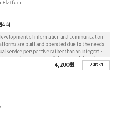
m Platform
s to enhance operational efficiency and optimize
tly to enhance the future naval capabilities of the
템학회
he development of information and communication
latforms are built and operated due to the needs
idual service perspective rather than an integrated
ting the characteristics of the type of shared
4,200원
구매하기
rmance of the shared information system platform
the integration of shared information system
r