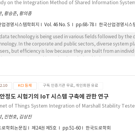
udy on the Integration Method of Shared Information Syste
egration in naval ship construction, presenting specific measure
w operations. The findings are expected to contribute significan
완
,
황승준
,
황의종
ea Navy.
산업경영시스템학회지
Vol. 46 No. S
pp.68-78
한국산업경영시스
 data technology is being used in various fields followed by t
hnology. In the corporate and public sectors, diverse system p
users, but efficiency is low because they are built from an indiv
vice perspective. In this study, the relationship between presen
ormation platform, the integration plan, and integration perfo
 analyzed. The results of the study will provide guidelines for 
tforms by the government and private companies in the future.
2.10
KCI 등재
구독 인증기관 무료, 개인회원 유료
안정도 시험기의 IoT 시스템 구축에 관한 연구
rnet of Things System Integration of Marshall Stability Teste
성
,
진현호
,
김상진
도로학회논문집
제24권 제5호
pp.51-60
한국도로학회