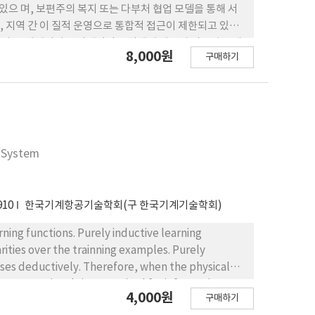
있으 며, 보편주의 복지 또는 다부처 협업 모델을 통해 서
, 지역 간 이 질적 운영으로 통합적 접근이 제한되고 있다.
 정비 등 체계적이고 단계적인 전달체계 개편의 필요성을 제
8,000원
구매하기
t System
910
한국기계항공기술학회(구 한국기계기술학회)
rning functions. Purely inductive learning
ities over the trainning examples. Purely
ses deductively. Therefore, when the physical
d computational time required for information
4,000원
구매하기
information, more computational time is required