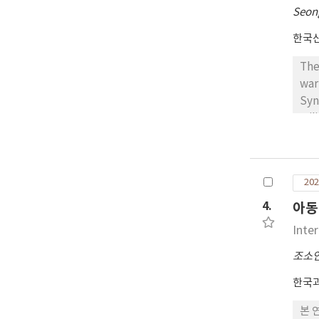
Seon
한국
The
war
Syn
mil
add
(DT
eff
202
acc
end
4.
아동
and
Inte
조소
한국과
본 