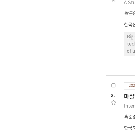
A St
int
cre
박근
Kor
한국
Big
tec
of 
ser
inf
was
pla
202
8.
마샬
Inte
최준
한국