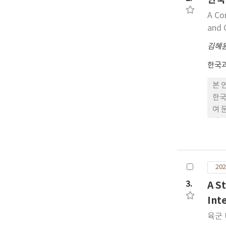
A Co
and 
김혜
한국과
본 
한국
여 
다.
로 
며,
도화
202
보통
시된
3.
A S
수립
Int
육군 