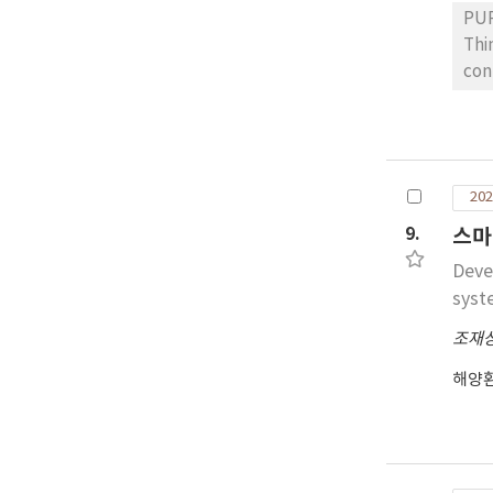
PUR
Thi
cont
sys
sam
Geo
equ
202
was
add
9.
스마
cha
Deve
com
syst
standard sample. RESUL
err
조재
sta
해양
unl
dev
cou
log