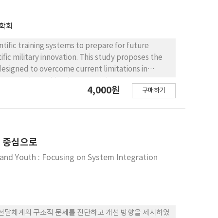
학회
ific training systems to prepare for future
ific military innovation. This study proposes the
esigned to overcome current limitations in
 integrated, combined arms training system. In
4,000원
구매하기
ed on the Defense Training Management System
a across service branches, thereby enabling
ion of synthetic and live training, 24/7 data
of learning, operation, and evolution. To that
 comprehensive framework linking STE, DTMS,
을 중심으로
y training.
 and Youth : Focusing on System Integration
 전달체계의 구조적 문제를 진단하고 개선 방향을 제시하였