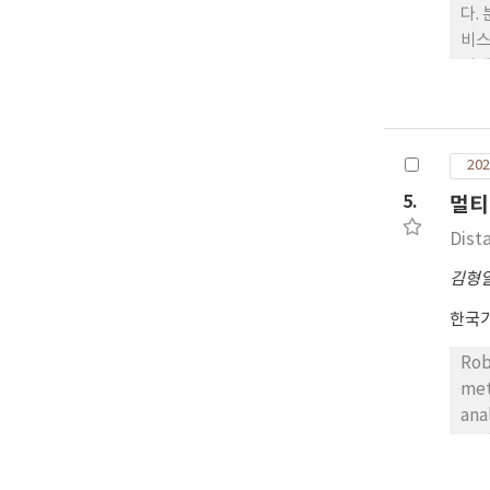
다.
비스
이에
안하
202
5.
멀티
Dist
김형
한국
Rob
met
ana
env
pro