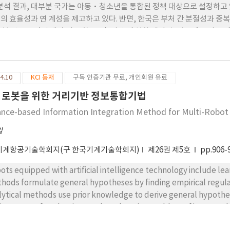
 분석 결과, 대부분 국가는 아동·청소년을 통합된 정책 대상으로 설정하고 
의 효율성과 연 계성을 제고하고 있다. 반면, 한국은 부처 간 분절성과 중복
 본 연구는 정책 대상 의 통합, 중앙-지방 간 역할 재정립, 법·제도 기반
였다.
4.10
KCI 등재
구독 인증기관 무료, 개인회원 유료
 로봇을 위한 거리기반 정보통합기법
ance-based Information Integration Method for Multi-Robo
일
기계항공기술학회지(구 한국기계기술학회지)
제26권 제5호
pp.906-
ots equipped with artificial intelligence technology include lea
hods formulate general hypotheses by finding empirical regular
lytical methods use prior knowledge to derive general hypothe
ironment of a robot is complex, there is a problem of increase
cessing. In particular, when a large number of robots transmit 