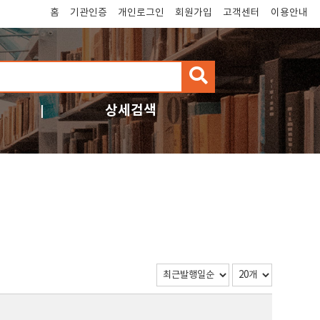
홈
기관인증
개인로그인
회원가입
고객센터
이용안내
검
색
상세검색