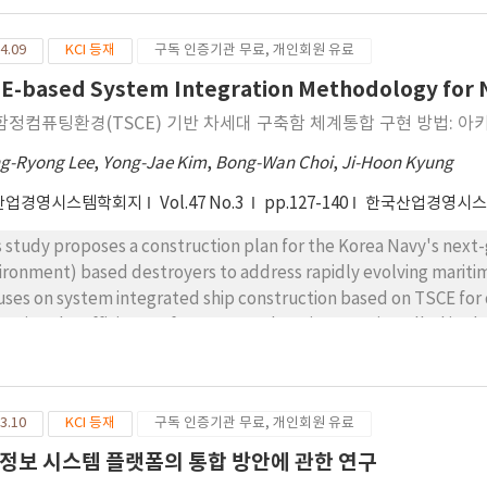
 information processing. The distance-based topological method
ology based on the distances between robots, and then generat
4.09
KCI 등재
구독 인증기관 무료, 개인회원 유료
the topology. The technique proposed in this paper has been e
formance in environments with a large number of robots and co
E-based System Integration Methodology for 
함정컴퓨팅환경(TSCE) 기반 차세대 구축함 체계통합 구현 방법: 
g-Ryong Lee
,
Yong-Jae Kim
,
Bong-Wan Choi
,
Ji-Hoon Kyung
산업경영시스템학회지
Vol.47 No.3
pp.127-140
한국산업경영시
s study proposes a construction plan for the Korea Navy's nex
ironment) based destroyers to address rapidly evolving maritim
uses on system integrated ship construction based on TSCE for
roving the efficiency of systems and Equipments installed in t
E-based system integration theories and levels. also analyze 
troyers and Littoral Combat Ships, conducting expert surveys t
hods, proposing operational efficiency improvements through 
3.10
KCI 등재
구독 인증기관 무료, 개인회원 유료
pose an architecture of TSCE with real time OA(Open Architectu
spectives, verified through Python simulations. The study sugg
정보 시스템 플랫폼의 통합 방안에 관한 연구
troyers through comparative analysis of TSCE based integratio