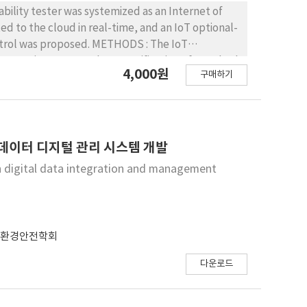
bility tester was systemized as an Internet of
ed to the cloud in real-time, and an IoT optional-
osed. METHODS : The IoT
measuring system, the re-verification of standard
4,000원
구매하기
ess IG-IoT board. The developed wireless Induk-
ogger using displacement- and load- calibration
ard was established, a urethane standard sample
us study to conduct a round-robin test. In
ol tests for the optional-controlled
 데이터 디지털 관리 시스템 개발
 stability and deformation strength and the
 digital data integration and management
shall tester were performed using the re-verified
-verification results of the regenerated urethane
 loading elastic modulus and 4.07% in the
양환경안전학회
ple. From the comparative analysis of the
er, it was confirmed that the wireless IoT board
다운로드
wireless IoT board, 0.64% and that of the data
ge relative error of 0.78% for the wireless IoT