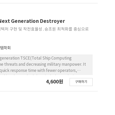
 proposed in this paper first constructs the
es information weights according to the stages
xperimentally confirmed to have excellent
mplex physical conditions.
Next Generation Destroyer
아키텍처 구현 및 작전효율성․승조원 최적화를 중심으로
스템학회
t-generation TSCE(Total Ship Computing
e threats and decreasing military manpower. It
 quick response time with fewer operators,
he ship. The methodology includes analyzing
4,600원
구매하기
system integration in U.S. Navy’s Zumwalt
o build consensus on system integration
TSCE-based system integration. Additionally, we
re) from both functional and physical
ests optimal crew sizes for next-generation
n types. It emphasizes the importance of system