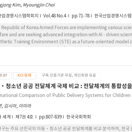
gjong Kim
,
Myoungjin Choi
산업경영시스템학회지
Vol.48 No.4
pp.71-78
한국산업경영시스템
 Republic of Korea Armed Forces are implementing various scient
fare and are seeking advanced integration with AI - driven scient
thetic Training Environment (STE) as a future-oriented model d
itary training. STE provides the foundation for evolving into an
ition, the study introduces a data integration framework bas
MS). This framework aims to standardize and unify training dat
ective AI interoperability. Future tasks include real-time integrat
5.07
KCI 등재
구독 인증기관 무료, 개인회원 유료
ess via the Metaverse, and the establishment of a cyclic system 
, this research ultimately proposes the CJDSW-MST model - a
·청소년 공공 전달체계 국제 비교 : 전달체계의 통합성
 unmanned combat systems for future-ready, intelligent militar
rnational Comparison of Public Delivery Systems for Children
연
,
김시아
,
이미라
 세계
제7권 4호
pp.807-839
한국국회학회
연구는 주요 선진국의 아동·청소년 공공 전달체계를 비교 분석하여, 한국