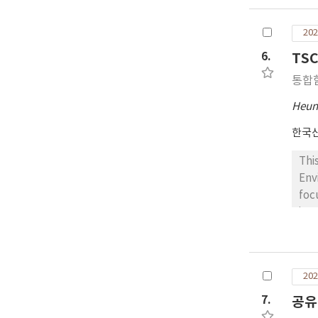
for
top
202
of 
per
6.
TSC
통합
Heun
한국
Thi
Env
foc
imp
TSC
des
met
202
pro
per
7.
공유
des