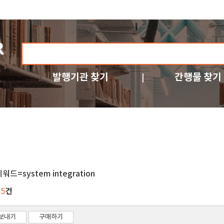
발행기관 찾기
간행물 찾기
워드=system integration
건
35
보내기
구매하기