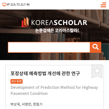
IP:216.73.217.46
메
뉴
검
색
포장상태 예측방법 개선에 관한 연구
북
마
KCI 등재
크
Development of Prediction Method for Highway
Pavement Condition
박상욱
,
서영찬
,
정철기