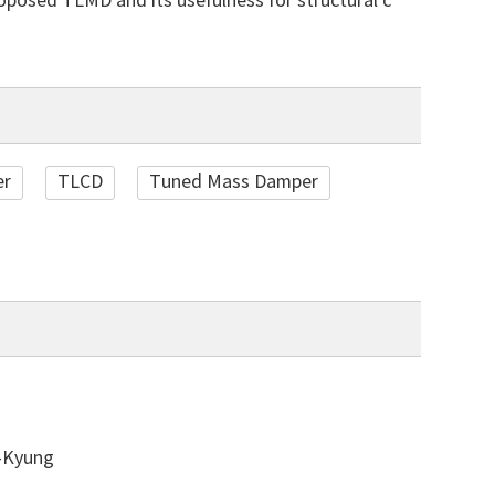
oposed TLMD and its usefulness for structural c
er
TLCD
Tuned Mass Damper
Kyung