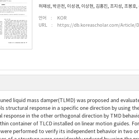
허재성
,
박은천
,
이성경
,
이상현
,
김홍진
,
조지성
,
조봉호
,
언어
KOR
URL
https://db.koreascholar.com/Article/
l tuned liquid mass damper(TLMD) was proposed and evaluat
s structural response in a specific one direction by using th
al response in the other orthogonal direction by TMD behavio
ithin container of TLCD installed on linear motion guides. For
ere performed to verify its independent behavior in two or