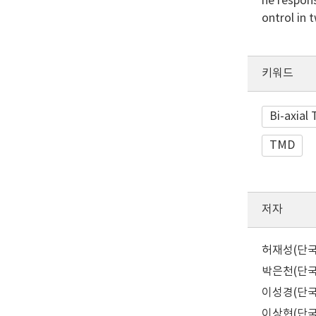
he respons
ontrol in 
키워드
Bi-axial
TMD
저자
허재성(단국대
박은천(단국대
이성경(단국
이상현(단국대