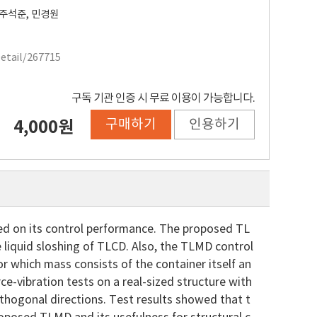
주석준
,
민경원
Detail/267715
구독 기관 인증 시 무료 이용이 가능합니다.
구매하기
인용하기
4,000원
ed on its control performance. The proposed TL
e liquid sloshing of TLCD. Also, the TLMD control
r which mass consists of the container itself an
ce-vibration tests on a real-sized structure with
thogonal directions. Test results showed that t