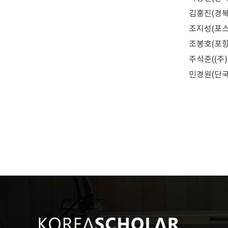
김홍진(경북대
조지성(포스코
조봉호(포항
주석준((주)
민경원(단국