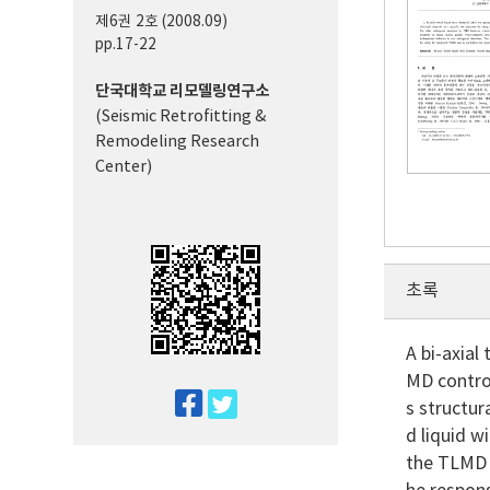
제6권 2호 (2008.09)
pp.17-22
단국대학교 리모델링연구소
(Seismic Retrofitting &
Remodeling Research
Center)
초록
A bi-axia
MD control
twitter
s structur
facebook
d liquid w
the TLMD w