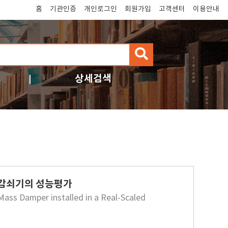
홈
기관인증
개인로그인
회원가입
고객센터
이용안내
검
색
상세검색
감쇠기의 성능평가
Mass Damper installed in a Real-Scaled