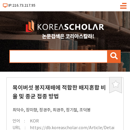
IP:216.73.217.95
메
뉴
검
색
목이버섯 봉지재배에 적합한 배지혼합 비
북
마
율 및 종균 접종 방법
크
최덕수
,
장미향
,
정경주
,
최경주
,
정기철
,
조덕봉
언어
KOR
URL
https://db.koreascholar.com/Article/Detai