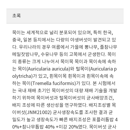
초록
목이는 세계적으로 널리 분포되어 있으며, 특히 한국,
중국, 일본 등지에서는 다량의 야생버섯이 발견되고 있
다. 우리나라의 경우 여름에서 가을에 뽕나무, 졸참나무
메밀잣밤나무, 수유나무 등의 고목에서 군생한다. 목이
의 종류는 크게 나누어서 목이목 목이과 목이속에 속하
는 목이(Auricularia auricula)와 털목이(Auricularia p
olytricha)가 있고, 흰목이목 흰목이과 흰목이속에 속
하는 목이(Tremella fuciformis)가 있다. 본 시험에서
는 국내 재배 초기인 목이버섯의 대량 재배 기술을 개발
하기 위하여 목이버섯과 털목이버섯의 균사배양조건,
배지 조성에 따른 생산성을 연구하였다. 배지조성별 목
이버섯(JNM21002) 균사생장속도를 조사한 결과 균
밀도가 높고 생장속도가 빠른 배지조성은 포플러톱밥 4
0%+참나무톱밥 40% +미강 20%였다. 목이버섯 균사