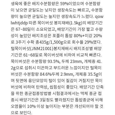
생육에 좋은 배지수분함량은 59%이었으며 수분함량
이 낮으면 균밀도는 낮지만 생장속도는 빠르고, 수분함
량이 높으면 균밀도는 높지만 생장속도가 느렸다. qow
lwhtjddp 따른 목이버섯 봉지재배(1.5kg)의 배양기간
은 67~80일이 소요되었고, 배양기간이 가장 짧고 수량
성이 높았던 배지조성은 포플러 톱밥 80%+미강 20%
로 3주기 수확 총435g/1,500g으로 회수율 29%였다.
털목이버섯(JNM21001)봉지재배시 배지조성별 배양
기간은 61~68일로 목이버섯에 비하여 비교적 빠른다.
목이버섯은 수분함량 93.5%, 두께 23mm, 개체중 41.
2g으로 섭취시 미끈하고 부드러운 느낌이지만 털목이
버섯은 수분함량 84.6%두께 2.9mm, 개체중 35.5g이
며 뒷면에 융단모양의 털이 있어 질감이 거칠지만 목이
버섯에 비하여 탄력성, 씹힘성이 좋았다. 배양기간 단축
을 위한 종균접종방법별 시험결과에서는 액체 종균 접
종시 배양기간은 3일정도 빨라졌지만 톱밥종균에 비해
오염율이 10% 이상 높아지는 부분은 개선되어야 할 것
으로 보인다.