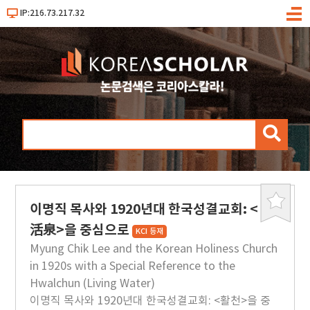
IP:216.73.217.32
메
뉴
검
색
이명직 목사와 1920년대 한국성결교회: <
북
마
活泉>을 중심으로
KCI 등재
크
Myung Chik Lee and the Korean Holiness Church
in 1920s with a Special Reference to the
Hwalchun (Living Water)
이명직 목사와 1920년대 한국성결교회: <활천>을 중