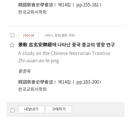
韓國敎會史學會誌
제14집
pp.155-181
한국교회사학회
2004.06
서비스 종료(열람 제한)
景敎 志玄安樂經에 나타난 중국 종교의 영향 연구
A study on the Chinese Nestorian Treatise
Zhi-xuan-an-le-jing
황정욱
韓國敎會史學會誌
제14집
pp.183-200
한국교회사학회
내보내기
구매하기