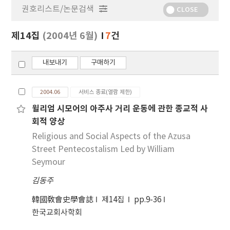
권호리스트/논문검색
정
CLOSE
보
보
제14집
(2004년 6월)
7
건
기
내보내기
구매하기
2004.06
서비스 종료(열람 제한)
윌리엄 시모어의 아주사 거리 운동에 관한 종교적 사
회적 양상
Religious and Social Aspects of the Azusa
Street Pentecostalism Led by William
Seymour
김동주
韓國敎會史學會誌
제14집
pp.9-36
한국교회사학회