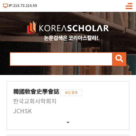
IP:216.73.216.69
메
뉴
검
색
韓國敎會史學會誌
KCI 등재
한국교회사학회지
JCHSK
간
행
물