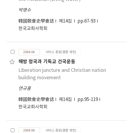
박명수
韓國敎會史學會誌
제14집
pp.67-93
한국교회사학회
2004.06
서비스 종료(열람 제한)
해방 정국과 기독교 건국운동
Liberation juncture and Christian nation
building movement
연규홍
韓國敎會史學會誌
제14집
pp.95-119
한국교회사학회
2004.06
서비스 종료(열람 제한)