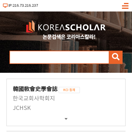
IP:216.73.216.237
메
뉴
검
색
韓國敎會史學會誌
KCI 등재
한국교회사학회지
JCHSK
간
행
물