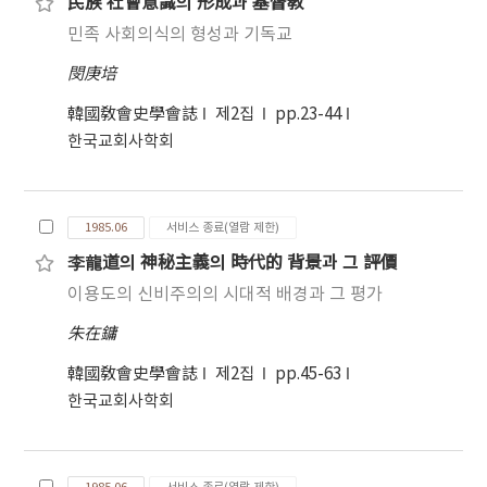
民族 社會意識의 形成과 基督敎
민족 사회의식의 형성과 기독교
閔庚培
韓國敎會史學會誌
제2집
pp.23-44
한국교회사학회
1985.06
서비스 종료(열람 제한)
李龍道의 神秘主義의 時代的 背景과 그 評價
이용도의 신비주의의 시대적 배경과 그 평가
朱在鏞
韓國敎會史學會誌
제2집
pp.45-63
한국교회사학회