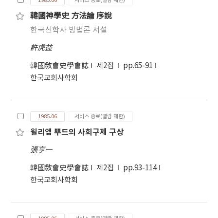
1985.06
서비스 종료(열람 제한)
韓國神學史 方法論 序說
한국신학사 방법론 서설
許虎益
韓國敎會史學會誌
제2집
pp.65-91
한국교회사학회
1985.06
서비스 종료(열람 제한)
윌리앰 뿌드의 사회구제 구상
張亨一
韓國敎會史學會誌
제2집
pp.93-114
한국교회사학회