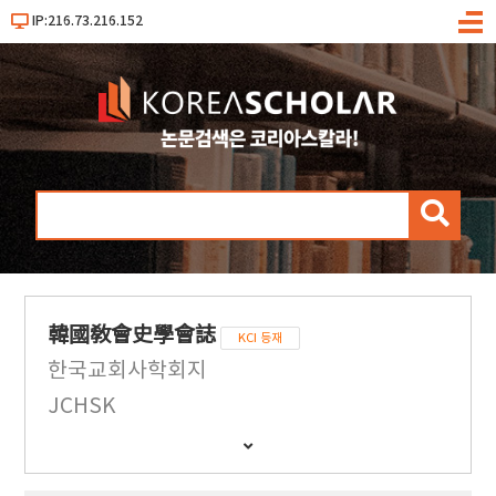
IP:216.73.216.152
메
뉴
검
색
韓國敎會史學會誌
KCI 등재
한국교회사학회지
JCHSK
간
행
물