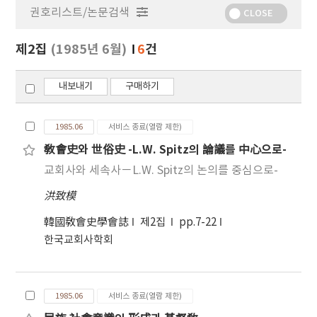
권호리스트/논문검색
정
CLOSE
보
보
제2집
(1985년 6월)
6
건
기
내보내기
구매하기
1985.06
서비스 종료(열람 제한)
敎會史와 世俗史 -L.W. Spitz의 論議를 中心으로-
교회사와 세속사－L.W. Spitz의 논의를 중심으로-
洪致模
韓國敎會史學會誌
제2집
pp.7-22
한국교회사학회
1985.06
서비스 종료(열람 제한)