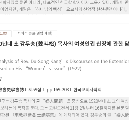
 신학자였을 뿐만 아니라, 대표적인 한국학 학자이자 교육가였다. 게일이
이었지만, 게일은 ‘하나님의 백성’ 으로서의 신앙적 헌신뿐만 아니라,
. 게일은, 조선 역사와 문화를 존중하고 사랑하며, 이를 세계에 소개했던 
 곤당골(현재의 중구 남대문로1가와 을지로1가 인근)에서 행한 “착목
년 동안의 그의 복음전도와 사회활동에 어떤 영향을 끼쳤는지를 연구하는 것이
1.09
서비스 종료(열람 제한)
비스(1856~1890), 존 헤론 (1856~1890), 해리엇 헤론(1860~190
20년대 초 강두송(姜斗松) 목사의 여성인권 신장에 관한 담
洞)과 비교하여 연구한다.
nalysis of Rev. Du-Song Kang’s Discourses on the Extensio
sed on His “Women’s Issue”(1922)
강
敎會史學會誌
제59집
pp.169-208
한국교회사학회
연구는 강두송 목사의 글 “婦人問題”을 중심으로 1920년대 초 그의 여
보려는데 목적을 둔다. 그는 고린도전서 11장 2절부터 16절까지를 본문 
출판된 『宗敎界諸名 士講演集』에 게재되어 있다. 강두송의 글 “婦人問
함의에 부각된 주요 논지들을 정리하면 다음과 같다. 첫째, 고린도전서 11장