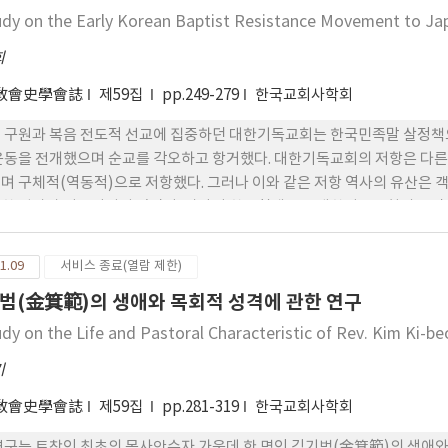
udy on the Early Korean Baptist Resistance Movement to Ja
희
敎會史學會誌
제59집
pp.249-279
한국교회사학회
 구원과 복음 전도적 선교에 집중하던 대한기독교회는 한국민족말 살정책으
운동을 전개했으며 순교를 각오하고 항거했다. 대한기독교회의 저항은 다른
며 구체적(역동적)으로 저항했다. 그러나 이와 같은 저항 역사의 유산은
한 평가가 이루어지지 않았다. 따라서 한국침례교는 대한기독교회의 신앙 
고 선진들의 용기, 헌신, 희생을 계승하고 물려주어야 할 책무를 위해 대
1.09
서비스 종료(열람 제한)
범(金箕範)의 생애와 목회적 성격에 관한 연구
udy on the Life and Pastoral Characteristic of Rev. Kim Ki-b
기
敎會史學會誌
제59집
pp.281-319
한국교회사학회
연구는 토착인 최초의 목사안수자 가운데 한 명인 김기범(金箕範)의 생애와 