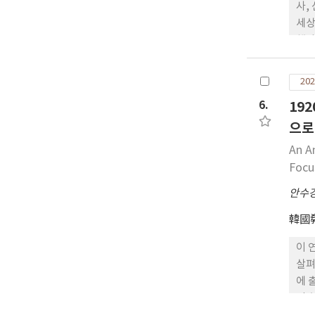
사,
세상
했다
서울
40
202
데이
6.
19
(貞
으로
An A
Focu
안수
韓國
이 
살펴
에 
적 