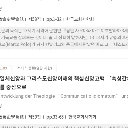
근
敎會史學會誌
제59집
pp.1-32
한국교회사학회
논문의 목적은 13세기 시리아 문헌인 『랍반 사우마와 마르 야흐발라하 
 기독교를 살펴보는 것이다. 좀 더 정확히 말하지만, 13-14세기 유럽의 프란치스
폴로(Marco Polo)가 당시 칸발리크와 중국에서 만났던 바로 그 ‘네스토
estorian Christianity)’를 살펴보는 것이다. 이를 위해서 본인은 
역사』를 주요 문헌으로 사용하여 1) 동방에 있었던 기독교인들의 명칭을 살
 신앙기원 (사도 도마-앗다이-마르 마리 전통)과 교리를 분석할 것이다. 
1.09
서비스 종료(열람 제한)
발라하 3세의 역사』에 나타난 몽골 기독교는 자신들을 사도 전통을 이어
일체신앙과 그리스도신앙이해의 핵심신앙고백 ‘속성간의
를 중심으로
Entwicklung der Theologie “Communicatio idiomatum” und
하
敎會史學會誌
제59집
pp.33-65
한국교회사학회