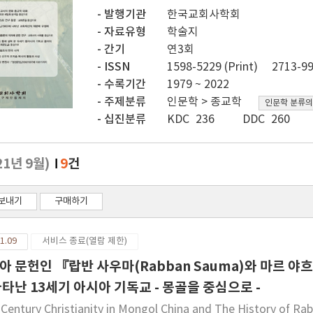
발행기관
한국교회사학회
자료유형
학술지
간기
연3회
ISSN
1598-5229 (Print)
2713-99
수록기간
1979 ~ 2022
주제분류
인문학 > 종교학
인문학 분류의
십진분류
KDC 236
DDC 260
21년 9월)
9
건
보내기
구매하기
1.09
서비스 종료(열람 제한)
아 문헌인 『랍반 사우마(Rabban Sauma)와 마르 야흐발라
나타난 13세기 아시아 기독교 - 몽골을 중심으로 -
 Century Christianity in Mongol China and The History of Ra