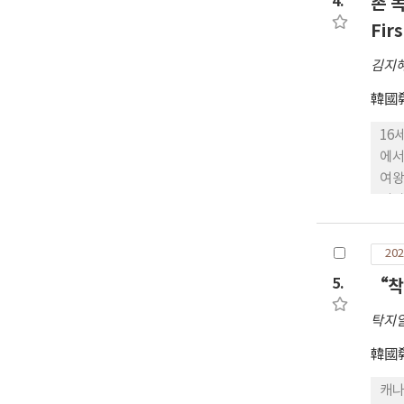
4.
존 
지나
Fir
김지
韓國
16
에서
여왕
의자
로써
밖의
202
자 
5.
“착
탁지
韓國
캐나