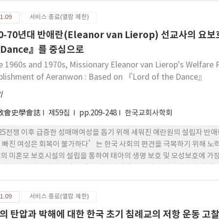
 이 본문에 기초하여 남녀의 인권과 인격의 동등성, 사도 바울의 고린도 여
추진 등을 제시하고 있다. 둘째, 가정에서의 남편과 아내의 차별대우, 가혹한
1.09
서비스 종료(열람 제한)
, 퇴폐문화 퇴치 등에 관한 담론을 살펴 보았다.
60-70년대 반애란(Eleanor van Lierop) 선교사의 
e Dance』를 중심으로
he 1960s and 1970s, Missionary Eleanor van Lierop's Welfare
blishment of Aeranwon : Based on 『Lord of the Dance』
기
敎會史學會誌
제59집
pp.209-248
한국교회사학회
25전쟁 이후 급증한 성매매여성을 돕기 위해 세워진 애란원의 설립자 반
 빠진 여성은 회복이 불가하다’는 한국 사회의 편견을 극복하기 위해 노
의 미혼모 보호시설의 설립을 통하여 태아의 생명 보호 및 모성보호에 가장
 다양한 기관들의 관심과 연합을 이끌어내었다. 반애란 선교사의 설립 정신
존 등의 가치는 한국 기독교가 지향하는 사회 윤리와도 그 맥을 같이 한다.
에 공유 될 뿐 아니라 정부 정책의 변화를 이끌어내고 유교 전통의 영향력
1.09
서비스 종료(열람 제한)
볼 수 있으며, 이러한 점으로 인해 한국 교회사에서도 역사적인 의의를 가진다
의 탄압과 박해에 대한 한국 초기 침례교의 저항 운동 고