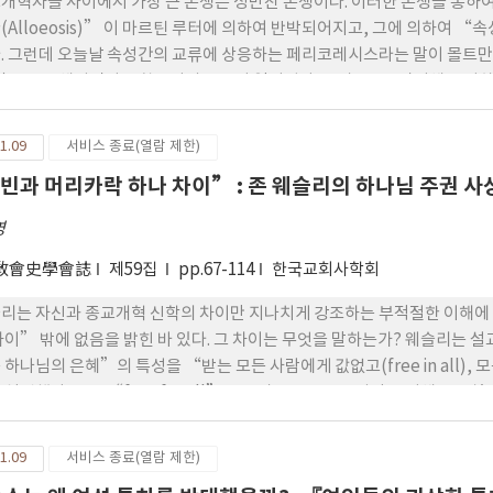
개혁자들 사이에서 가장 큰 논쟁은 성만찬 논쟁이다. 이러한 논쟁을 통
(Alloeosis)” 이 마르틴 루터에 의하여 반박되어지고, 그에 의하여 “속성간
. 그런데 오늘날 속성간의 교류에 상응하는 페리코레시스라는 말이 몰트
)으로 전해지면서 신학용어의 오용이 일어났다. 그리스도신앙이해를 위하
양성이 상호내재, 침투하여 연합 하는 신학이해가 사회적인 삼위일체론을 
설명하기 위하여 사용했던 사귐(communio κοιν ωνία), 참여(particip
1.09
서비스 종료(열람 제한)
계’(societas 교제, 사회)를 사회적 삼위일체신학을 위해 사용했으면
빈과 머리카락 하나 차이” : 존 웨슬리의 하나님 주권 사
간의 교류와 삼위일체신앙 이해를 위하여 삼위 하나님의 속성간의 교류를 위하여 ἀντ
 이 용어는 그리스도론적으로 신성의 주도하에 인성과의 연합을 표현하는 
영
 상호내재, 상호침투 등으로 번역할 수 있는 말이다. 이러한 신 학은 보나벤
여 말하고 있어서 루터의 그리스도의 수난이 인성에 국한되지 않고 ‘하나
敎會史學會誌
제59집
pp.67-114
한국교회사학회
 보인다.
리는 자신과 종교개혁 신학의 차이만 지나치게 강조하는 부적절한 이해에 
차이” 밖에 없음을 밝힌 바 있다. 그 차이는 무엇을 말하는가? 웨슬리는 설
 하나님의 은혜”의 특성을 “받는 모든 사람에게 값없고(free in all), 모든
 설명했다. 그중 “free for all”은 그리스도는 모든 사람을 위해 죽
, 웨슬리가 칼빈주의 TULIP 교리에 반대했음을 보여준다. 그러나 ”free 
값없 이” 주어질 뿐 “사람의 능력이나 공로 … 선행이나 의로움 … 이룩
1.09
서비스 종료(열람 제한)
 이 주장에서 웨슬리는 종교개혁자들의 가르침을 온전히 계승한다. 웨슬리가 “