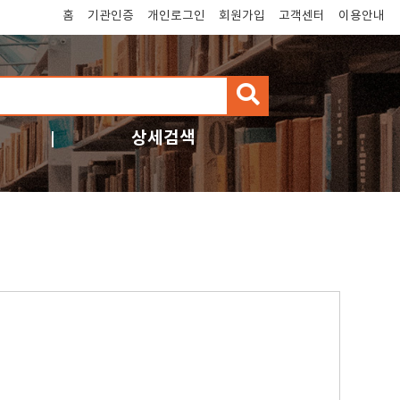
홈
기관인증
개인로그인
회원가입
고객센터
이용안내
검
색
상세검색