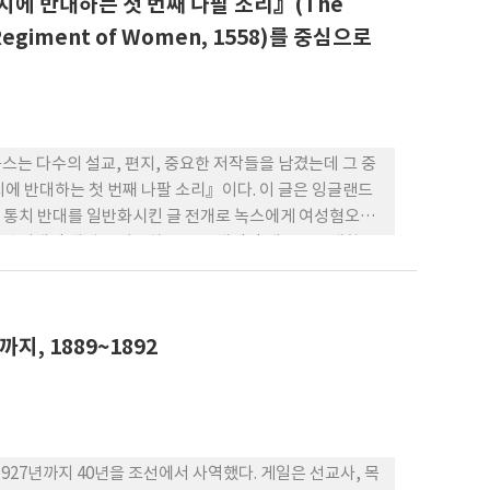
치에 반대하는 첫 번째 나팔 소리』(The
us Regiment of Women, 1558)를 중심으로
스는 다수의 설교, 편지, 중요한 저작들을 남겼는데 그 중
에 반대하는 첫 번째 나팔 소리』이다. 이 글은 잉글랜드
 통치 반대를 일반화시킨 글 전개로 녹스에게 여성혐오주
게 된 시대적 배경을 기술하고 그 구체적인 내용을 소개함으
대라는 것을 밝히려고 한다. 또한 『첫 번째 나팔 소리』
치자를 인정하고 여성을 존중했던 역사적 녹스를 소개하고
지, 1889~1892
부터 1927년까지 40년을 조선에서 사역했다. 게일은 선교사, 목