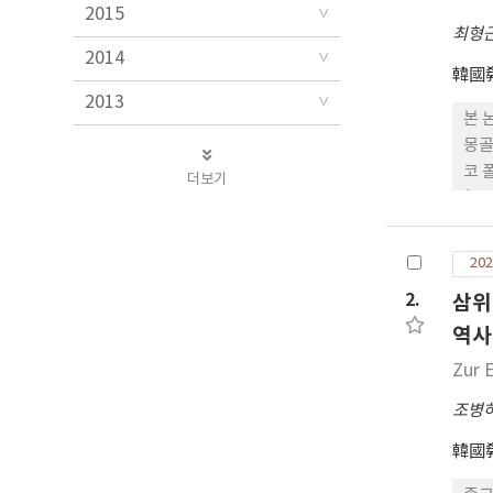
2015
최형
2014
韓國
2013
본 
몽골
코 
더보기
(N
의 
교의
202
야흐
2.
삼위
역사
Zur 
조병
韓國