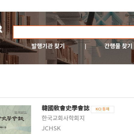
발행기관 찾기
간행물 찾기
韓國敎會史學會誌
KCI 등재
한국교회사학회지
JCHSK