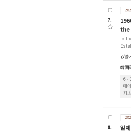
그는
개혁
202
부여
7.
19
th
In t
Esta
강슬
韓國
6·
매에
최초
어서
정보
전반
202
라 
8.
일제