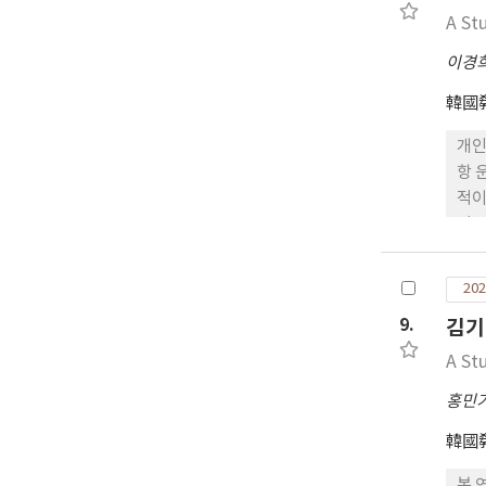
A St
이경
韓國
개인
항 
적이
정당
인하
202
9.
김기
A St
홍민
韓國
본 