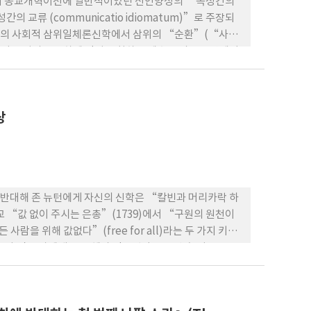
하여 종교개혁이전에 일반적이었던 신인양성의 “속성간의
의 교류 (communicatio idiomatum)”로 주장되
만의 사회적 삼위일체론신학에서 삼위의 “순환”(“사
여 신성의 주도하에 인성을 취하고 예수 그리스도 안에서
위하여 원 의도를 약화시켰다. 교부들이 즐겨 삼위의 관계
atio), 사회적인 관계를 위하여 ‘함께 나누다’(socio),
 훨씬 나을 뻔했다. 그리스도신앙이해를 위하여 신인양성의
상
ίδοσις ἰδιωμάτων, περιχώρησις가 사용되었
연합의 상태를 표현하는 말로서 그 의미는 속성 간의 교
투라에게서 찾을 수 있으나 인간의 영혼과 인식, 이성에 관
님의 아들’이 십자가에 못 박혔다고 가르치는 내용과 차
반대해 존 뉴턴에게 자신의 신학은 “칼빈과 머리카락 하
교 “값 없이 주시는 은총”(1739)에서 “구원의 원천이
 사람을 위해 값없다”(free for all)라는 두 가지 키워
으셨으나 믿는 자에게 그 은혜가 적용된다는 보편 속 죄론 주장
in all”은, 하나님의 은혜는 “그것을 받는 모든 사람에
한 것이나 됨됨이 … 에 달려있지 않음”을 의미하는 것으
free for all”의 주장에서 종교개혁 신학과 다름을