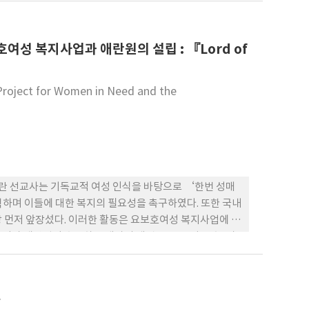
성 성도들을 향한 엄격한 훈계, 시대적 관례 순응과 온건한
 오이코스(οἶκος)의 울 타리 철폐, 동등한 교육기회의
요보호여성 복지사업과 애란원의 설립 : 『Lord of
 Project for Women in Need and the
애란 선교사는 기독교적 여성 인식을 바탕으로 ‘한번 성매
력하며 이들에 대한 복지의 필요성을 촉구하였다. 또한 국내
 먼저 앞장섰다. 이러한 활동은 요보호여성 복지사업에 있
이자 애란원이 추구하는 태아의 생명존중, 모성 보호, 가
 결국 애란원의 설립과 성장은 기독교의 가치가 한국 사회
을 대체하는 여성 인식의 새로운 기준으로 자리 잡은 사례
고 할 수 있다.
찰