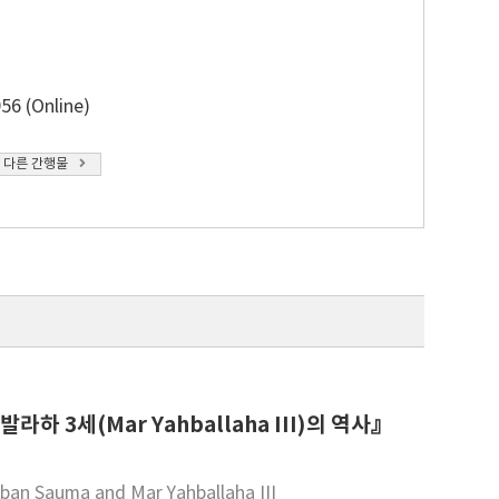
56 (Online)
 다른 간행물
하 3세(Mar Yahballaha III)의 역사』
bban Sauma and Mar Yahballaha III