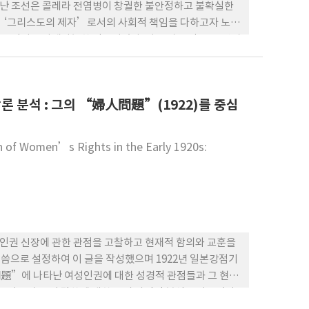
 만난 조선은 콜레라 전염병이 창궐한 불안정하고 불확실한
 ‘그리스도의 제자’로서의 사회적 책임을 다하고자 노력
독보적이고 다재다능한 인물이었다. 이 글의 목적은, 부산과
쟈” 제임스 게일의 초기 사역과 경험이, 이후 조선에서의
다. 이를 위해, 게일의 초기 사역에 깊은 영향을 준, 헨리
8)에 대한 연구와 함께, 부산과 서울 곤당 골에서의 사역을 정동
론 분석 : 그의 “婦人問題”(1922)를 중심
n of Women’s Rights in the Early 1920s:
성인권 신장에 관한 관점을 고찰하고 현재적 함의와 교훈을
말씀으로 설정하여 이 글을 작성했으며 1922년 일본강점기
題”에 나타난 여성인권에 대한 성경적 관점들과 그 현재
 2절부터 16절 말씀에 대한 그의 사적인 분석을 다루었다.