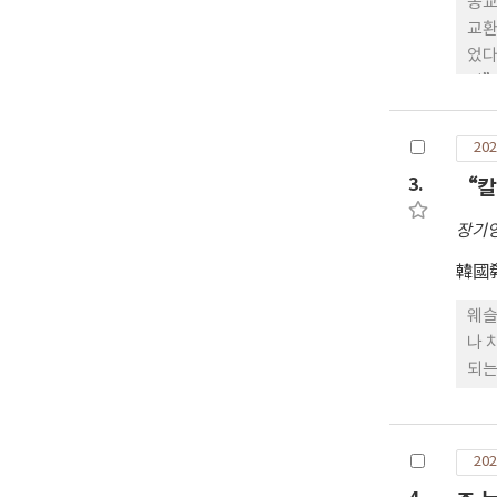
종교
교환
었다
귐”
신인
를 
202
‘관
3.
“칼
속성
으나
장기
류,
련하
韓國
이를
웨슬
나 
되는
드로
으로
게 
202
로,