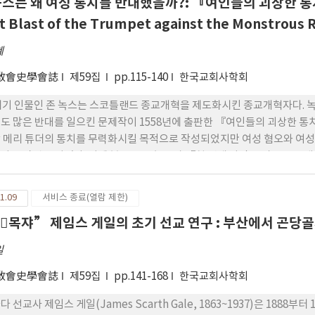
녹스는 왜 여성 통치를 반대했을까?: 『여인들의 괴상한 통
치게 강조해 “free in all”에서의 동질성을 간과해서는 안 될 것이다.
st Blast of the Trumpet against the Monstro
혜
敎會史學會誌
제59집
pp.115-140
한국교회사학회
세기 인물인 존 녹스는 스코틀랜드 종교개혁을 제도화시킨 종교개혁자다. 녹
도 많은 반대를 일으킨 문제작이 1558년에 출판한 『여인들의 괴상한 통치
 메리 튜더의 통치를 무력화시킬 목적으로 작성되었지만 여성 혐오와 여성
라는 악명을 남겼다. 이에 본 논문은 녹스가 『첫 번째 나팔 소리』를 쓰
 이 책의 핵심이 ‘여성 혐오’가 아니라 우상숭배적인 여성 ‘통치자’ 반
 녹스가 여성 통치자들과 주변 여성들에게 쓴 편지를 살펴보면서 여성 통
1.09
서비스 종료(열람 제한)
한다.
󰏧목쟈” 제임스 게일의 초기 선교 연구 : 부산에서 곤당골까
일
敎會史學會誌
제59집
pp.141-168
한국교회사학회
다 선교사 제임스 게일(James Scarth Gale, 1863~1937)은 1888