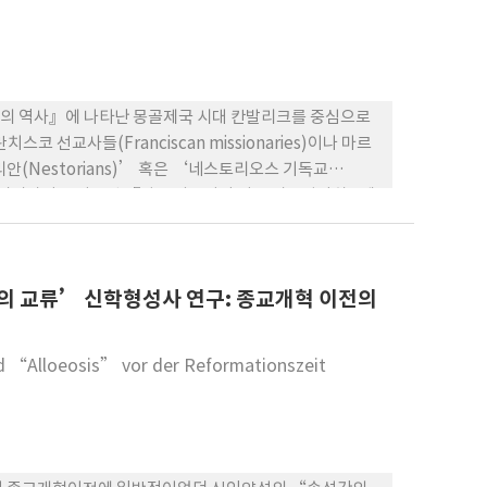
3세의 역사』에 나타난 몽골제국 시대 칸발리크를 중심으로
코 선교사들(Franciscan missionaries)이나 마르
리안(Nestorians)’ 혹은 ‘네스토리오스 기독교
13세기 시리아어로 기록된 『랍반 사우마와 마르 야흐발라하 3세
펴보고, 2) 랍반 사우마의 입을 통해서 드러난 몽골 기독
그리고 이런 분석을 바탕으로 본 글은 『랍반 사우마와 마르
 받은 동방 교회의 일원으로 이해하고 있었음을 보여준다.
 교류’ 신학형성사 연구: 종교개혁 이전의
 “Alloeosis” vor der Reformationszeit