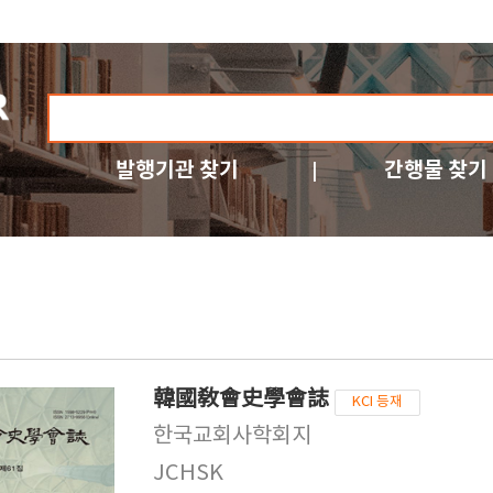
발행기관 찾기
간행물 찾기
韓國敎會史學會誌
KCI 등재
한국교회사학회지
JCHSK