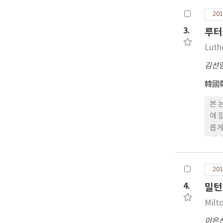
대두
201
맞추
3.
루터
기’
왜냐
Luth
균형
김선
韓國
본 
에 
롭게
“영
연계
나 
201
“영
4.
밀턴
리고
걸음
Milt
의 
이은