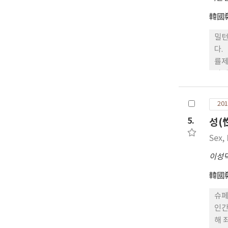
어느
요,
韓國
정의
밀턴
다.
률제
아니
한 
목표
201
은 
5.
성(
고 
능한
Sex,
대한
이성
정신
주장
韓國
렇지
영국
슈페
개인
인간
요한
해 