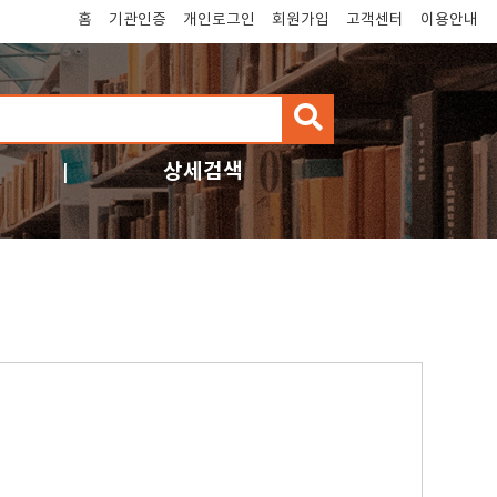
홈
기관인증
개인로그인
회원가입
고객센터
이용안내
검
색
상세검색