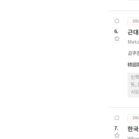
다.
안 
경건
유형
201
지향
6.
근대
여주
성과
Meta
를 
김주
다.
韓國
신학
듯,
시도
라기
며 
(A
201
립과
7.
한국
와 
는지