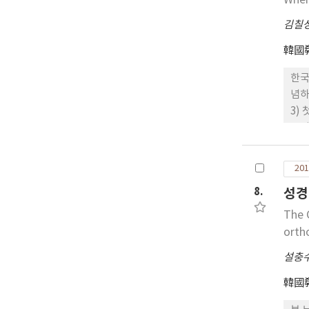
When
소를
김칠
과학
韓國
한국
념하
3)
고려
나 
용어
201
국기
8.
성경
기념
를 
The 
연구
orth
중심
설충
국인
신교
韓國
리고