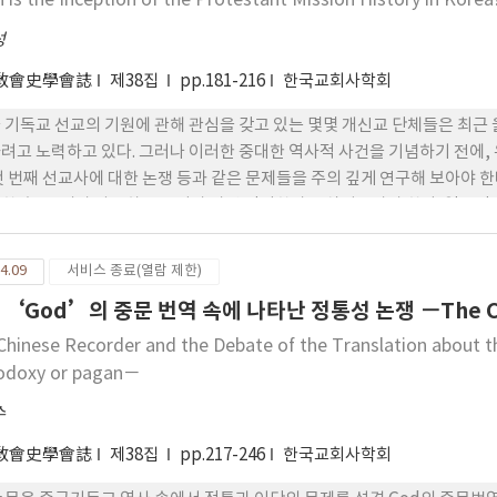
 is the Inception of the Protestant Mission History in Korea
 배제하지 않았으며 따라서 그것은 무신론적인 자연주의 혹은 과학적 결정
성
과 신학의 영역을 조화로운 관계로 설정했음을 밝히고자 한다.
敎會史學會誌
제38집
pp.181-216
한국교회사학회
 기독교 선교의 기원에 관해 관심을 갖고 있는 몇몇 개신교 단체들은 최근 올
려고 노력하고 있다. 그러나 이러한 중대한 역사적 사건을 기념하기 전에, 우
 첫 번째 선교사에 대한 논쟁 등과 같은 문제들을 주의 깊게 연구해 보아야 한다
한 후, 우리가 사용하는 용어가 과연 적절한가를 살펴보아야 한다. 일반
그 상태’를 의미한다. 그래서 기독교는 로마 카톨릭 교회, 동방정교회, 성
이다. 만일 한국에서 가장먼저 선교역사가 시작된 천주교의 역사의 시작점인
4.09
서비스 종료(열람 제한)
독교 130주년이 아니라 230주년이 되어야 할 것이다. 그러므로 만일 올해
 ‘God’의 중문 번역 속에 나타난 정통성 논쟁 －The Ch
하려 한다면, ‘한국기독교 130주년’이 아닌, ‘한국개신교 130주년’
이해함에 있어서 역사관의 중요성에 관해서 반드시 인지해야 한다. 일반적
Chinese Recorder and the Debate of the Translation about t
함에 있어서 크게 ‘선교사 중심의 역사이해’와 ‘한국인 중심의 역사이해
odoxy or pagan－
의 역사이해를 하려는 사람들은 1884년 이전에 주로 중국이나 일본에서 
수
들(예를들어, 백홍준의 아버지, 이응찬, 김진기, 서상륜, 서경조, 이수정)
 신앙의 개척자들로서 한국개신교 선교를 위해 다방면에서 공헌을 한 점은 
敎會史學會誌
제38집
pp.217-246
한국교회사학회
 한국에 교회를 설립한 것이 맞는지는 의심의 여지가 있다. 바로 이런 점들