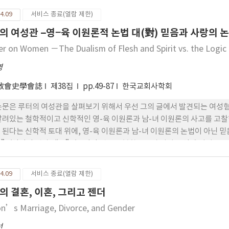
되었다. 그리고 분리된 여성의 역사는 있을 수 없다고 주장되었다. 새로운
4.09
서비스 종료(열람 제한)
어 전개되어야 한다는 것이다. 젠더 역사의 적합성에 대한 논쟁은 계속되고
의 여성관 –영−육 이원론적 논법 대(對) 믿음과 사랑의 
에 중심을 두고 있다면 이제 ‘그녀의 이야기’를 찾아내어 들을 필요가 있
하면 자료와 증거가 희박하기 때문이다. 그것은 때로 행간(行間)을 읽는 
er on Women －The Dualism of Flesh and Spirit vs. the Logic
 잡힌 역사를 기술하는 것은 역사가의 중요한 과제일 것이다.
영
敎會史學會誌
제38집
pp.49-87
한국교회사학회
논문은 루터의 여성관을 살펴보기 위해서 우선 그의 글에서 발견되는 여성
깔려있는 철학적이고 신학적인 영-육 이원론과 남-녀 이원론의 사고를 고찰
 된다는 신학적 토대 위에, 영-육 이원론과 남-녀 이원론의 논법이 아닌 믿
”/영적인 것과 “육”/육적인 것을 구분함으로써 남성은 영에 여성은 육에
하는 구분법을 거부하고, 여남을 막론하고 모두 영적인 존재가 되고 영적인
할 수 있다고 주장한다. 그리고 믿음의 열매인 사랑의 삶을 사는 것 자체가
4.09
서비스 종료(열람 제한)
”을 살리는 삶이라고 강조한다. 이러한 믿음과 사랑의 논법에 근거하여 
의 결혼, 이혼, 그리고 젠더
 수녀와 아내/엄마의 신분에 고착되어 있던 영적 신분과 세속 신분이라는 
 더 나아가 전자와 후자의 관계를 뒤바꾸어 놓는다. 믿음과 사랑의 논법에
on’s Marriage, Divorce, and Gender
신분이기는 하지만, 그럼에도 불구하고 하나님의 말씀에 믿음으로 자신을 
선