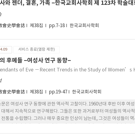
사와 젠더, 결혼, 가족 –한국교회사학회 제 123차 학술
숙
敎會史學會誌
제38집
pp.7-18
한국교회사학회
4.09
서비스 종료(열람 제한)
의 후예들 –여성사 연구 동향–
endants of Eve －Recent Trends in the Study of Women’s 
석
敎會史學會誌
제38집
pp.19-47
한국교회사학회
논문은 여성사 연구 동향에 관한 역사적 고찰이다. 1960년대 후반 이후 
 대해서 지속적으로 연구해왔다. 그들은 또한 과거로부터 여성들의 역사적
 전통을 수립했다. 그러나 매우 중요한 인상이 남는데, 그것은 여성들이 
로부터의 여성의 부재를 수정하는 데 관심을 두었다. 그러므로 여성사 기
회복시키는 것이다. 한편 1980년대 중반에 젠더 개념이 부각되었고, 젠더