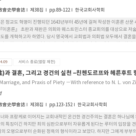
 누구보다도 영적 신분의 사람들이다. 무엇보다도 루터의 눈에 아내라는 
 가장 가까운 이웃으로서 사랑의 법에 따라 섬겨야 할 존재다. 그리고 엄마
敎會史學會誌
제38집
pp.89-122
한국교회사학회
 여주인일 뿐만 아니라, 소명의 차원에서 자녀들의 사도, 감독, 그리고 제
은 청교도 혁명이 진행되던 1643년부터 45년에 걸쳐 작성한 이혼론 산문
 『이혼론』 초판과 재판은 의회와 웨스트민스터 종교회의를 대상으로 저술
도를 개혁하고자 하였다. 당시 영국에서 교회법과 의회법 모두에서 결혼을
라 음행 등의 이유로 이혼한 경우에 과실이 없는 사람도 재혼을 허용하지 
이혼제도의 문제점을 파악한 밀턴은 불합리한 이혼제도를 개혁하려고 공적 
에 대해 새로운 견해를 내세우게 되었다. 당시까지 자녀출산과 음행 방지가
4.09
서비스 종료(열람 제한)
창세기 2장 18절의 새로운 해석을 통해 부부간의 고독을 해결하기 위한 
性)과 결혼, 그리고 경건의 실천 –친첸도르프와 헤른후트
주장하였으며, 자녀출산은 결혼의 목적이라기보다는 사랑의 결과라고 보았다
 경우에도 이혼이 가능하다고 주장하였다. 그는 음행만이 이혼의 근거가 
 Marriage, and Praxis of Piety －With reference to N. L. von
 책망이므로 문자적으로 해석할 것이 아니며, 신명기 24장 1절에서 이혼
덕
적인 문제까지 포함된다고 해석하였다. 따라서 밀턴은 부부간의 정신적인
하였다. 이러한 밀턴의 이혼론은 남성의 입장에서 제기되어 가부장적인 가
敎會史學會誌
제38집
pp.123-152
한국교회사학회
만 밀턴은 결혼에서 여성을 대화의 동등한 반려자로 인정하고 행복의 동반자
의 국교회와 왕정 하에서 종교와 개인과 정치의 개혁을 통한 인간의 자유의
너와 프랑케로 이어지는 교회내적인 온건한 경건주의는 결혼은 하나님에 의
적인 자유의 확보를 위한 차원에서 저술되었다. 그의 이혼론 산문들은 부부
의 특징이긴 하지만 죄의 심판으로부터 자유롭게 된다는 루터의 입장을 견
 공헌이었고, 당시 그의 이혼에 관한 입장은 수용되지 못하였으나, 20세
죄의 오명으로부터 순화된 정욕의 형식이라고 보았다. 하지만 그에게 부부