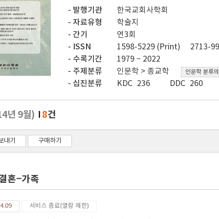
발행기관
한국교회사학회
자료유형
학술지
간기
연3회
ISSN
1598-5229 (Print)
2713-99
수록기간
1979 ~ 2022
주제분류
인문학 > 종교학
인문학 분류의
십진분류
KDC 236
DDC 260
14년 9월)
8
건
보내기
구매하기
결혼−가족
4.09
서비스 종료(열람 제한)