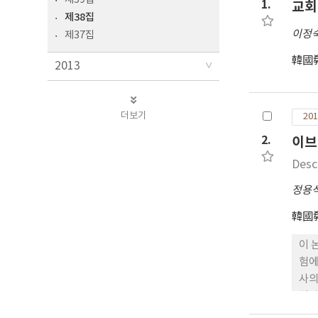
1.
교회
제38집
이정
제37집
韓國
2013
더보기
201
2.
이브
Desc
정용
韓國
이 
험에
사의
역사
로 