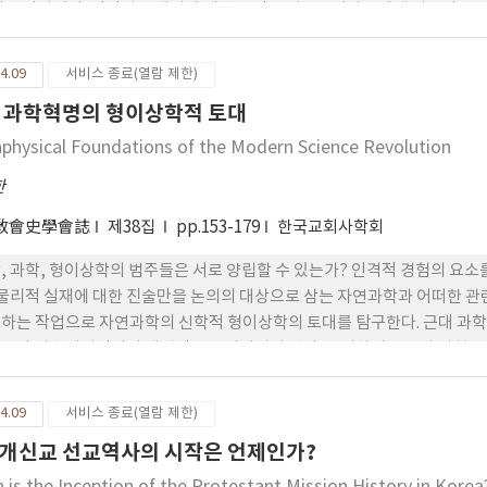
 앞으로 이혼을 방지하기 위해서는 밀턴이 말한 바와 같이 부부간의 건전한
되는 악마였다. 인간의 육체성에 대한 긍정은 경건주의자들에게 이르러 루터
주의자들에게는 더욱 예민하였다. 그들은 야콥 뵈메에 의해 영향을 받았던
에 깊은 영향을 받았다. 특별히 네 번째 결혼 유형인 동정(童貞) 결혼과 
4.09
서비스 종료(열람 제한)
하였다. 이들은 단순한 결혼의 유형이 아니라, 영적인 상승적인 발전 단계
 과학혁명의 형이상학적 토대
었던 친첸도르프와 헤른후트 형제단은 경건주의의 영향을 받아 성의 쾌
 결혼을 긍정하는 독특한 관점과 실천을 보여주었다. 친첸도르프는 그리스
physical Foundations of the Modern Science Revolution
근거로 성과 결혼에 관한 신학적 형이상학을 전개하였다. 그의 ‘신부-
한
 이것은 친첸도르프가 말하는 ‘복음적인 결혼’과 하나님 나라를 위한 ‘
敎會史學會誌
제38집
pp.153-179
한국교회사학회
, 과학, 형이상학의 범주들은 서로 양립할 수 있는가? 인격적 경험의 요소
 물리적 실재에 대한 진술만을 논의의 대상으로 삼는 자연과학과 어떠한 관
하는 작업으로 자연과학의 신학적 형이상학의 토대를 탐구한다. 근대 과학혁
보다 상호배타적이며 대립적으로 이해되어 왔다. 그리하여 종교와 과학은 
서로의 주장만을 강조하여 왔다. 그러나 20세기 후반 ‘비판적 실재론자들’로 불
rthur Peacocke), 존 폴킹혼(John Polkinghorne)등은 신학,
4.09
서비스 종료(열람 제한)
 갈등을 해소하려고 노력하였다. 이 글은 두 가지 목적을 갖는다. 첫째 
개신교 선교역사의 시작은 언제인가?
얼마만큼 친화성을 갖는지를 밝히는 것이고, 둘째 신학과 자연과학의 매개
를 판단해 보는 것이다. 결국 이 글은 ‘기계론적인 세계관’으로 대변되