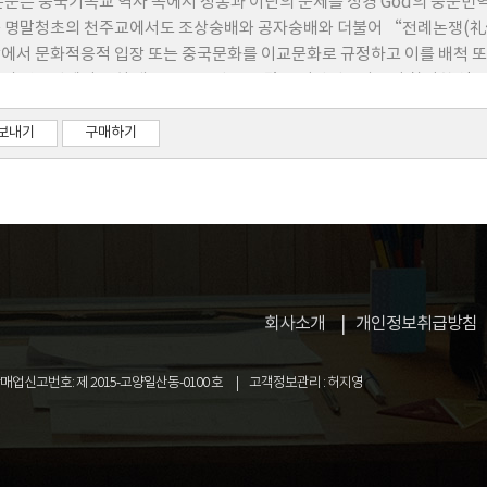
의 한국입국과 깊은 관련이 있다고 생각한다. 그러나 한국에 온 첫 번째 
논문은 중국기독교 역사 속에서 정통과 이단의 문제를 성경 God의 중문번
다. 찰스 귀츨라프는 1832년에 그리고 로버트 토마스는 1866년에 한국
 명말청초의 천주교에서도 조상숭배와 공자숭배와 더불어 “전례논쟁(礼
하고 이들이 과연 진정한 선교사였는가에 대해서는 명확한 입장이 아직 정리
에서 문화적응적 입장 또는 중국문화를 이교문화로 규정하고 이를 배척 또는
 혹은 식민주의자들과 함께, 그리고 그들의 조력자로 한국에 왔기 때문이다
의 연장선에서 특히 개신교 중국선교 중 많은 서방선교사들이 참여한 영문저널 T
1880년대에 한국에 온 선교사들 가운데에서 그 첫번째 선교사를 찾으려고 
다. 이 속에서 우리는 선교사들의 서방전통 또는 성서전통으로 구분되는 
에 온 선교사들 중에 로버트 매클레이를 첫 번째 개신교선교사로 보고 있다
갖는 의미의 차이, 그리고 중국종교 등에 대한 관점차이와 선교대상인 중국신
보내기
구매하기
한 모든 개신교 선교사들의 선교(의료, 교육)에 관해 공식적으로 허락을 
좀처럼 종식되지 않는 논쟁을 전개했음을 고찰할 수 있다. 그러나 이런 충
들을 대하는 정중한 태도는 오늘날 한국 개신교회들에게 매우 긍정적인 교훈
역명의 직접적 사용자인 중국신도들의 성장을 주목하면서 전대와는 다른 
교 선교사라고 고려할 수 있다고 생각한다.
 나아가려고 노력했음을 살펴볼 수 있다. 분명 용어문제(Term Questi
하는 논쟁이다. 이 때문에 각각의 역명(용어) 안에 내재되어 있는 다양한
차이성 그리고 역사적 변천 등을 심도 있게 연구한다면 충돌처럼 보일 수 있
관점을 수정할 수 있는 넓은 시야를 얻을 것이다. 우리가 The Chinese R
다. 자신의 입장을 고집해 성서의 God을 전달할 방법이 한 방법밖에 없다
회사소개
개인정보취급방침
 즉 번역 속에 수많은 타협과 다원성이 공존할 수 있음을 인정하는 것이다.
업신고번호: 제 2015-고양일산동-0100 호
고객정보관리 : 허지영