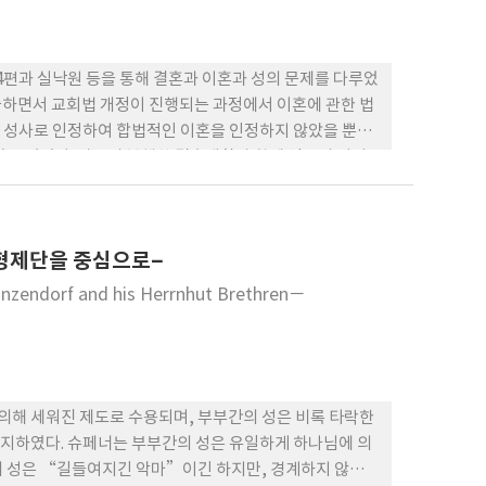
여성은 하나님이 각 남편에게 특별히 허락해 주신 배필이
라는 여성은 루터가 인간 제도들 중 가장 중요하게 여기는 가
사장이다.
 4편과 실낙원 등을 통해 결혼과 이혼과 성의 문제를 다루었
하면서 교회법 개정이 진행되는 과정에서 이혼에 관한 법
 성사로 인정하여 합법적인 이혼을 인정하지 않았을 뿐만
않고 있었다. 자신의 불행한 결혼생활과 함께 영국의 이러
논쟁에 뛰어 들었다. 밀턴은 이혼론 산문들을 통해 결혼의
 결혼의 가장 중요한 목적으로 이해되고 있었는데, 밀턴
영적인 성숙과 정신적인 사랑이 결혼의 가장 중요한 목적이라
 형제단을 중심으로–
. 그리고 이러한 부부간의 정신적인 대화와 사랑이 불가
된다는 예수님의 말씀에 대해 바리새인들의 과도한 이혼에
 Zinzendorf and his Herrnhut Brethren－
 사유로 인정한 수치스러운 것에는 육체적인 것뿐만 아니라
 사랑이 이루어지지 못하는 경우에도 이혼이 가능하다고
치관을 반영하여 여성의 위치를 비하하는 측면이 있다. 그
로 인정하는 측면도 있다. 더 나아가 당시 밀턴의 관심은
 확보에 관심을 가지고 있었고, 이혼론 산문들은 인간의
해 세워진 제도로 수용되며, 부부간의 성은 비록 타락한
간의 사랑이 결혼의 가장 중요한 목적이라고 밝힌 것은 중
지하였다. 슈페너는 부부간의 성은 유일하게 하나님에 의
기에 들어와 성격차이가 이혼의 요소로 인정되기에 이르렀
의 성은 “길들여지긴 악마”이긴 하지만, 경계하지 않으면