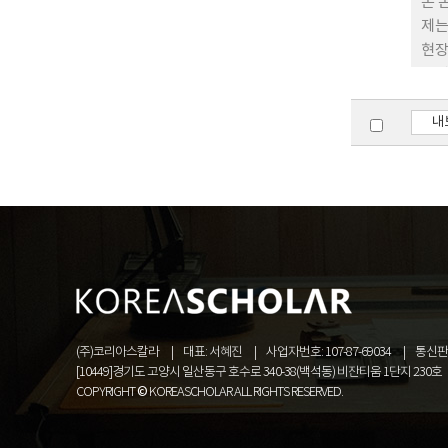
사들
본 
재한
제는
불구
현장
주의
논쟁
는 
개했
한국
이 
내
포함
에 
사람
문번
개신
길로
의미
적 
의 
것이
음을
(주)코리아스칼라
대표: 서혜진
사업자번호: 107-87-69034
통신판매
[10449]경기도 고양시 일산동구 호수로 340-38(백석동) 비잔티움 1단지 230호
COPYRIGHT © KOREASCHOLAR ALL RIGHTS RESERVED.