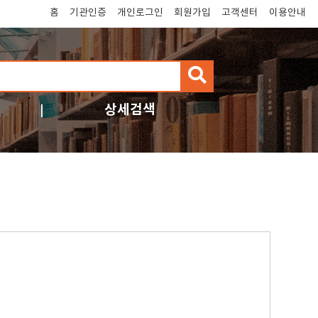
홈
기관인증
개인로그인
회원가입
고객센터
이용안내
검
색
상세검색