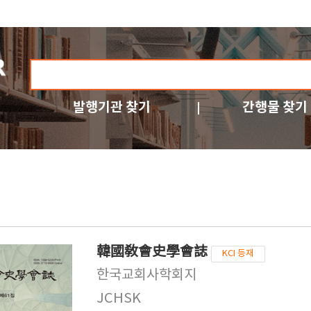
발행기관 찾기
간행물 찾기
韓國敎會史學會誌
KCI 등재
한국교회사학회지
JCHSK