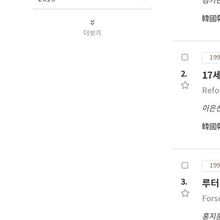
김기
韓國
더보기
199
2.
17
Refo
이은
韓國
199
3.
루터
Fors
홍지