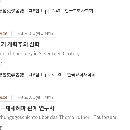
련
敎會史學會誌
제8집
pp.7-40
한국교회사학회
9.06
서비스 종료(열람 제한)
세기 개혁주의 신학
rmed Theology in Seventeen Century
선
敎會史學會誌
제8집
pp.41-80
한국교회사학회
9.06
서비스 종료(열람 제한)
－재세례파 관계 연구사
chungsgeschichte über das Thema Luther - Täufertum
훈