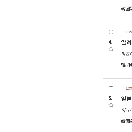
韓國
199
4.
알려
마츠
韓國
199
5.
일본
이가
韓國