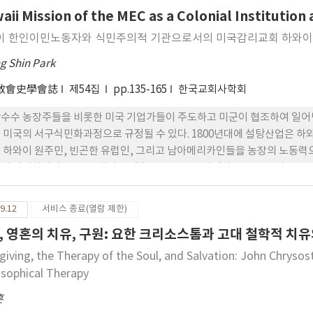
하고 있던 영수, 조사, 전도부인, 전도사, 권서 등에 대한 규정은 미비했다.
aii Mission of the MEC as a Colonial Instituti
 있다. 다섯째, 시찰위원회와 같이 현장에 필요한 독자적인 제도를 만들
적인 정치체제를 따르면서 1907년 당시 한국장로교회의 상황을 고려한 내
이 한인이민노동자와 식민주의적 기관으로서의 미국감리교회 하와
g Shin Park
敎會史學會誌
제54집
pp.135-165
한국교회사학회
수수 농장주들을 비롯한 미국 기업가들이 주도하고 미군이 협조하여 일어
 미국의 서구식민화과정으로 규정될 수 있다. 1800년대에 설탕산업은 하
 하와이 원주민, 빈곤한 유럽인, 그리고 남아메리카인들을 농장의 노동력
서 이탈하였다. 1800년대 후반에 농장주들은 동아시아로 눈을 돌려 중국
못하고 심지어 파업을 일으키기도 하였다. 1895년에 이르러 자조적 일환
내 한국과 필리핀으로부터 노동력을 수입하여 중국인과 일본인의 부족을 
9.12
서비스 종료(열람 제한)
호소는 재한 미국공사 호레이스 알렌(Horace N. Allen)과 미국감리교 선교사
, 영혼의 치유, 구원: 요한 크리소스톰과 고대 철학적 치
의하여 적극적으로 수용되었다. 1902년에 미국 본토와 하와이에서 하와이
 조선에서 미국의 정치적 영향력 및 경제적 이익을 위하여 노력하던 그는 
giving, the Therapy of the Soul, and Salvation: John Chrysos
William Deshler)를 모집책으로 선정하여 하와이농장주협회의 부름에
osophical Therapy
 하와이로 이주하여 노동하도록 설득하였고 그 결과 1902년 말에 출항한
훈
데 기여하였다. 하와이농장주협회의 순종적 노동력에 대한 요구는 무엇