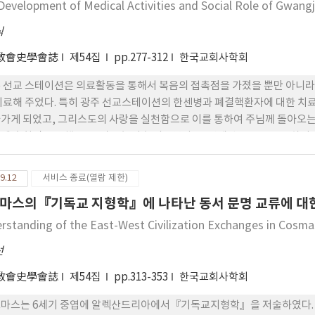
적 변화 속에서 탈민족주의적 평화통일 담론이 부상하였다. 탈민족주의적 
Development of Medical Activities and Social Role of Gwangj
를 강조하는 입장, 복음통일이라는 입장 또는 다문화주의적 입장에서 전개
식
들을 논의하면서 그 담론들이 제시하는 평화와 통일의 길항적 관계를 검토
敎會史學會誌
제54집
pp.277-312
한국교회사학회
 선교 스테이션은 의료활동을 통해서 복음의 접촉점을 가졌을 뿐만 아니라
치료해 주었다. 특히 광주 선교스테이션의 한센병과 폐결핵환자에 대한 치료
가게 되었고, 그리스도의 사랑을 실천함으로 이를 통하여 주님께 돌아오는 
에 순회진료를 했고, 그리고 농어촌 의료봉사, 보건예방교육 등을 통하여
 광주지역을 넘어서 여수와 순천으로 그리고 남부지역으로 확대되었다. 또
 일원으로 살아가게 했고, 의료인재를 양성해서 장차 선교한국으로의 토대
9.12
서비스 종료(열람 제한)
마스의『기독교 지형학』에 나타난 동서 문명 교류에 대
rstanding of the East-West Civilization Exchanges in Cosma
선
敎會史學會誌
제54집
pp.313-353
한국교회사학회
마스는 6세기 중엽에 알렉산드리아에서『기독교지형학』을 저술하였다. 