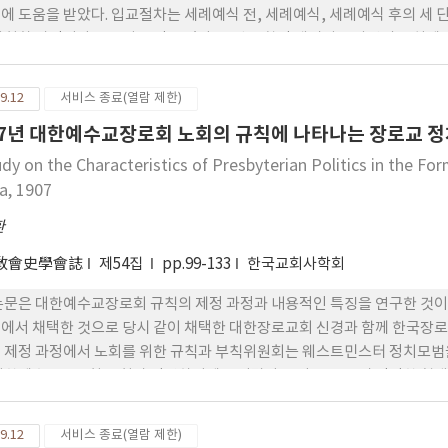
에 도움을 받았다. 입교절차는 세례예식 전, 세례예식, 세례예식 후의 세 
사회화 과정이라는 특성을 갖고 있다. 주된 신학적 메시지는 사탄의 통치에 
관과 가치관, 윤리관과 삶의 양식의 변화를 의미하는 회심과 성화다.
9.12
서비스 종료(열람 제한)
07년 대한예수교장로회 노회의 규칙에 나타나는 장로교 정
udy on the Characteristics of Presbyterian Politics in the F
a, 1907
환
敎會史學會誌
제54집
pp.99-133
한국교회사학회
논문은 대한예수교장로회 규칙의 제정 과정과 내용적인 특징을 연구한 것이
에서 채택한 것으로 당시 같이 채택한 대한장로교회 신경과 함께 한국장로
 제정 과정에서 노회를 위한 규칙과 부칙위원회는 웨스트민스터 정치모범
대한예수교장로회 노회가 감당하기에는 어렵다는 이유로 좀 더 간단한 형태
 나타나는 장로교 정치의 특징은 다음과 같다. 첫째, 항존직을 장로와 집사
. 둘째, 당회, 노회, 총회 등 치리회를 매우 수직적으로 규정하고 있다. 
9.12
서비스 종료(열람 제한)