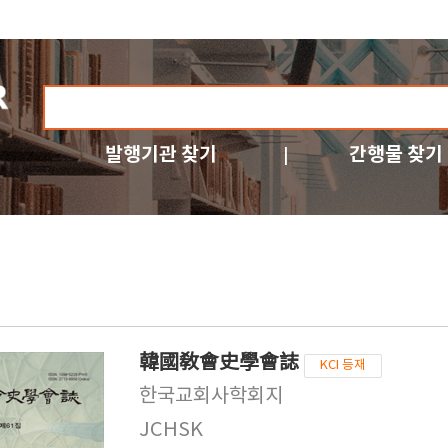
발행기관 찾기
간행물 찾기
韓國敎會史學會誌
KCI 등재
한국교회사학회지
JCHSK