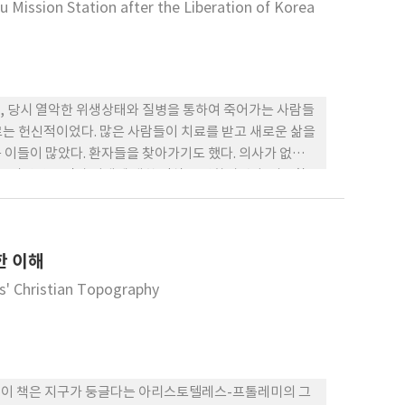
입장에 서 있는 기독교 통일담 론으로는 평화주의적 관점,
u Mission Station after the Liberation of Korea
된 통일신학 등이 있다. 본 논문은 이러한 탈민족주의적
한다.
, 당시 열악한 위생상태와 질병을 통하여 죽어가는 사람들
는 헌신적이었다. 많은 사람들이 치료를 받고 새로운 삶을
이들이 많았다. 환자들을 찾아가기도 했다. 의사가 없는
 국민건강 증진과 위생에 대한 인식을 변화시켰다. 의료활
한 치료와 회복 그리고 재활 프로그램을 통하여 사회의 소
를 마련했다.
한 이해
s' Christian Topography
이 책은 지구가 둥글다는 아리스토텔레스-프톨레미의 그