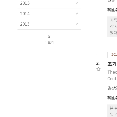
권평
2015
韓國
2014
기독
2013
각 
있다
천주
더보기
를 
구를
201
미쳤
2.
초기
박해
이해
Theo
Cent
김선
韓國
본 
몇 