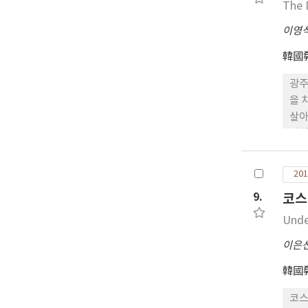
시대
The 
화해
이영
담론
韓國
광주
을 
살아
지역
동은
중한
201
9.
코스
Unde
이은
韓國
코스