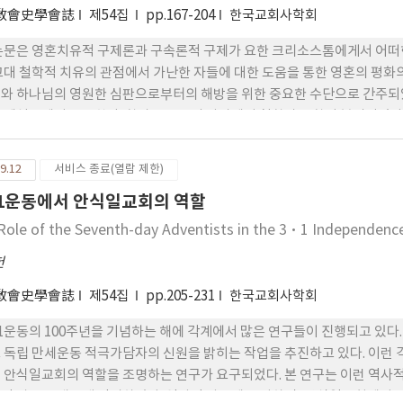
들, 와드맨(John W. Wadman)과 헨리 프라이(Henry Fry)에 의
敎會史學會誌
제54집
pp.167-204
한국교회사학회
농장주협회와 농장 주들에게 선교부를 위한 기부금을 지속적으로 요구하였
 협조하도록 격려하거나 이에서 한 걸음 더 나아가 그들에게 농장을 이미
논문은 영혼치유적 구제론과 구속론적 구제가 요한 크리소스톰에게서 어떠
05년에 와드맨을 돕기 위하여 하와이를 방문한 재한 감리교 선교사 아더 노블(W
고대 철학적 치유의 관점에서 가난한 자들에 대한 도움을 통한 영혼의 평화
 번영을 담보하도록 ‘모범적 소수민족’(Model Minority) 담론을 
와 하나님의 영원한 심판으로부터의 해방을 위한 중요한 수단으로 간주되었
와 한인교회들은 번성하였던 반면에 한인 노동자 자신들은 선교부로부터 노
구제설교에서 등장한다. 학자들은 그의 사상에서 철학과 신학이 분리되었다
 및 국적별 업종의 차별, 잔인한 대우 등으로 인하여 빈곤과 곤경에서 빠
요한복음 설교를 면밀히 분석하여 이 두 전통들이 그의 구원론과 구속적 
고 서부를 넘어 태평양과 동아시아로 진출하여 소위 ‘백인의 짐’ (the Whi
이교 철학자들과 연설가들의 이상을 대체하는 새로운 기독교적 치유론이 되
9.12
서비스 종료(열람 제한)
선교부는 주한 미국 공사와 선교사들의 강하고 지속적인 도움과 더불어 
병과 결과에 대한 철학적인 개념이 기독 교적인 죄와 심판의 틀 속에서 흡수
1운동에서 안식일교회의 역할
서구식민주의에 봉사하는 것을 의미하였다.
나 잘못된 생각일 뿐만 아니라 하나님의 말씀에 대한 불순종으로 인한 그의
이러한 영혼의 모든 위기를 해결한다. 즉, 악덕을 제거하고 덕을 증진하여
Role of the Seventh-day Adventists in the 3‧1 Independen
소스톰은 그리스-로마의 철학적 치유 개념을 거부한 것이 아니라 그의 목
헌
교적 영혼치유 구제담론을 만들었다.
敎會史學會誌
제54집
pp.205-231
한국교회사학회
1운동의 100주년을 기념하는 해에 각계에서 많은 연구들이 진행되고 있다
 독립 만세운동 적극가담자의 신원을 밝히는 작업을 추진하고 있다. 이런 
 안식일교회의 역할을 조명하는 연구가 요구되었다. 본 연구는 이런 역사
적 자료를 새롭게 정리하였다. 역사적 사료에 근거하면, 안식일교회에서 3