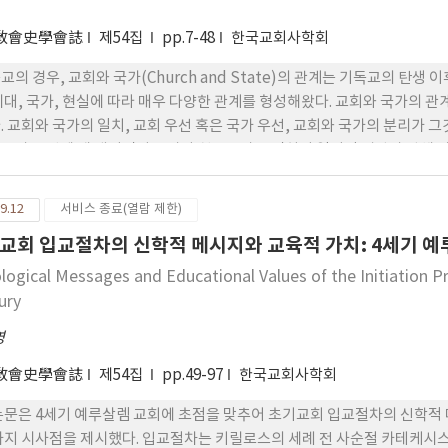
敎會史學會誌
제54집
pp.7-48
한국교회사학회
교의 경우, 교회와 국가(Church and State)의 관계는 기독교의 탄
시대, 국가, 현실에 따라 매우 다양한 관계를 형성해왔다. 교회와 국가의 
. 교회와 국가의 일치, 교회 우선 혹은 국가 우선, 교회와 국가의 분리가 
교가 조선에 재 래되면서 국가와 천주교가 부딪히며 일어난 핍박과 박해 
어떻게 생각하고 대했는지 대표적 인물인 황사영과 정하상의 대응(백서(帛書
 통해 이들이 각각 교회우선주의와 국가 우선주의의 유형에 속했음을 알 수
9.12
서비스 종료(열람 제한)
는지 또한 이런 차이가 왜 발생하게 되었는지를 검토하였다. 조선에 재래
교회 입교절차의 신학적 메시지와 교육적 가치: 4세기 
 시에 천주교 안에는 하나 이상의 입장이 존재했고, 이런 입장은 시간의 
와 대화를 시도하는 보다 바람직한 방향으로 변화되어갔음을 알 수 있다.
logical Messages and Educational Values of the Initiation Pr
ury
영
敎會史學會誌
제54집
pp.49-97
한국교회사학회
논문은 4세기 예루살렘 교회에 초점을 맞추어 초기교회 입교절차의 신학적
가지 시사점을 제시했다. 입교절차는 키릴로스의 세례 전 사순절 카테케시