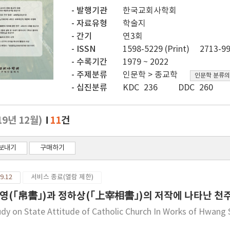
발행기관
한국교회사학회
자료유형
학술지
간기
연3회
ISSN
1598-5229 (Print)
2713-99
수록기간
1979 ~ 2022
주제분류
인문학 > 종교학
인문학 분류의
십진분류
KDC 236
DDC 260
19년 12월)
11
건
보내기
구매하기
9.12
서비스 종료(열람 제한)
영(｢帛書｣)과 정하상(｢上宰相書｣)의 저작에 나타난 천주
udy on State Attitude of Catholic Church In Works of Hwan