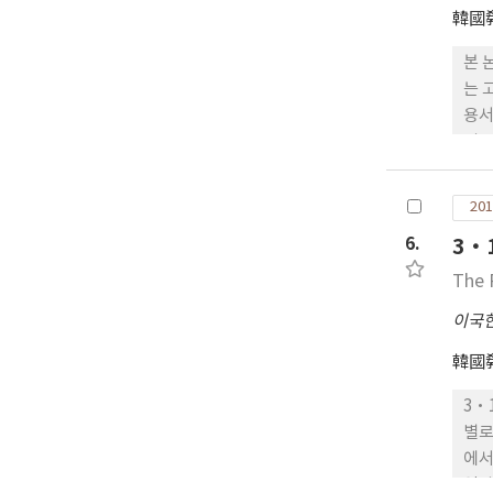
리사
韓國
와이
장에
본 
19
는 
속적
용서
교부
의 
인종
과 
버리
어 
201
와이
의 
6.
3‧
국 
질서
는 
The 
크리
이국
기독
韓國
3·
별로
에서
역사