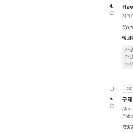
을 
4.
Haw
하고
기본
하와
Hyun
韓國
사탕
하던
들은
장에
지 
마침
201
의 
5.
구제
에 
다.
Alms
러(
Phil
여금
배정
하는