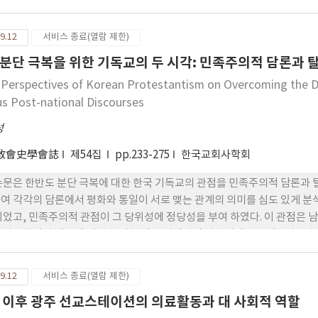
은, 최경선 등의 주도로 500여 명이 모여 독립만세운동을 전개한 것으로 나
 안식일교회가 경영하는 사립의명학교의 교직원생도 수 명이 포박된 기록이
9.12
서비스 종료(열람 제한)
에서 입감된 9천여 명의 사람들 중에서 안식일교인은 5명으로 집계 된다. 
분단 극복을 위한 기독교의 두 시각: 민족주의적 담론과
자료를 조사하였다. 그 결과 박종은, 전홍석, 강영국, 홍종엽, 최경선이 이 
부의 명령에 따라 추진되었던 대한독립1주년기념축하경고문 배포문 사건이
Perspectives of Korean Protestantism on Overcoming the Div
교인에 의해서 주도되었다. 이 사건으로 유진익, 유진상, 권학규 등의 안
us Post-national Discourses
던 러셀 선교사가 총에 맞아 부상을 입은 청년을 치료해 준 것이 발각되어
성
들과 시조사와 순안병원과 선교사를 통해서 3·1운동에 가담하였음이 여러 
시작된 안식일교회는 15년 후에 발생한 민족독립운동에 동참하여 민족의 운
敎會史學會誌
제54집
pp.233-275
한국교회사학회
논문은 한반도 분단 극복에 대한 한국 기독교의 관점을 민족주의적 담론과
여 각각의 담론에서 평화와 통일이 서로 맺는 관계의 의미를 심도 있게 분
되었고, 민족주의적 관점이 그 당위성에 정당성을 부여 하였다. 이 관점은 남
 사용하였기 때문에 남과 북의 분단은 비정상적 상황이라고 전제한 후, 이
연구에서는 민족주의적 기독교통일운동의 대표적인 관점으로 1988년 한
기독교회 선언> 을 분석한다. 민족주의적 통일론 속에서 평화는 통일의 하
9.12
서비스 종료(열람 제한)
하였다. 1990년대 이후로 민족주의적 담론은 민주화를 통한 시민운동의 부
 이후 광주 선교스테이션의 의료활동과 대 사회적 역할
 이후 평화담론의 확산, 세계화에 따른 다문화주의와 다원주의적 경향의 대