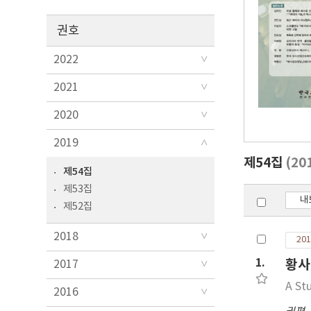
권호
2022
2021
2020
2019
제54집
(20
제54집
제53집
내
제52집
2018
201
1.
황사
2017
A St
2016