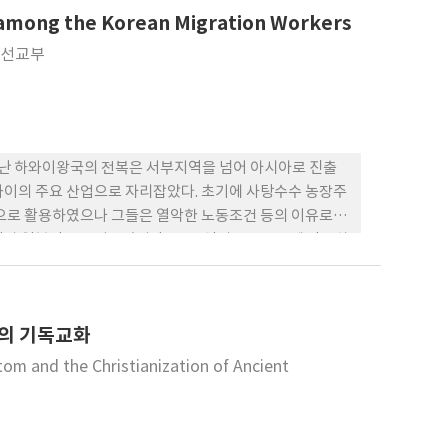
 넷째, 별도의 예배모범 없이 간결한 주일 예배 형식만 제시
on among the Korean Migration Workers
기도 했다. 전체적으로 대한예수교장로회 규칙은 장로교회의
용도 포함하고 있다.
이선교부
난 하와이왕국의 전복은 서부지역을 넘어 아시아로 진출
와이의 주요 산업으로 자리잡았다. 초기에 사탕수수 농장주
으로 활용하였으나 그들은 열악한 노동조건 등의 이유로 농
인과 일본인을 끌어들였지만, 그들 역시 노동조건에 만족하
으로 ‘하와이농장주협회’(HSPA)를 구성한 농장주들은
채우거나 그들의 세력을 희석시키기를 희망하였다. 그들
 조지 히버 존스(George Heber Jones, 조원시) 등
유의 기독교화
농장주협회 임원들과 만났던 알렌은 그 첫 작업을 주도하였
조선 국왕 고종을 설득하여 유민원을 설치하고, 윌리엄 데쉴
tom and the Christianization of Ancient
 응답하였던 것이다. 존스는 자신의 교구에 있는 신자들로 하
 첫 이민 선박의 절반에 해당하는 노동자들을 하와이로 송출
보다도 미국감리교회의 하와이선교부를 이끌어갔던 초기 감