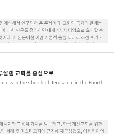
생 이후 계속해서 연구되어 온 주제이다. 교회와 국가의 관계는
관계에 대한 연구를 정리하면 대개 4가지 타입으로 요약할 수
그것이다. 이 논문에선 이런 이론적 틀을 토대로 조선 후기에
가운데 당시 천주교인들의 대응을 통해 국가와 교회의 관계
)와 상재상서(上宰相書)) 를 통해 살펴보고 있다. 이 연
 있고 이들의 대응이 향후 천주교의 전파에 어떤 영향을
된 천주교는 하나였지만 교회와 국가의 대립과 갈등 그리고
예루살렘 교회를 중심으로
흐름과 폭넓은 경험 그리고 교육에 의해 극단적인 입장에서
ocess in the Church of Jerusalem in the Fourth
 메시지와 교육적 가치를 탐구하고, 한국 개신교회를 위한
스와 세례 후 미스타고지에 근거해 재구성했고, 에제리아의