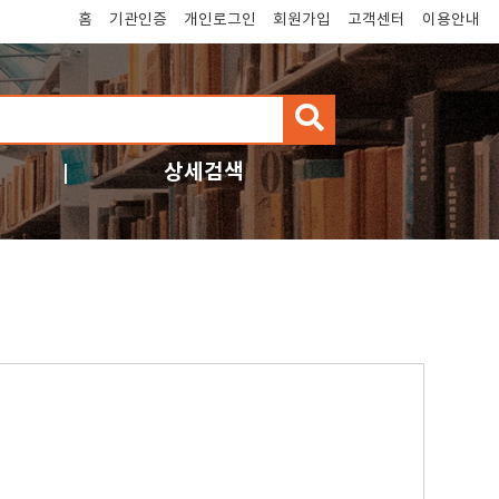
홈
기관인증
개인로그인
회원가입
고객센터
이용안내
검
색
상세검색