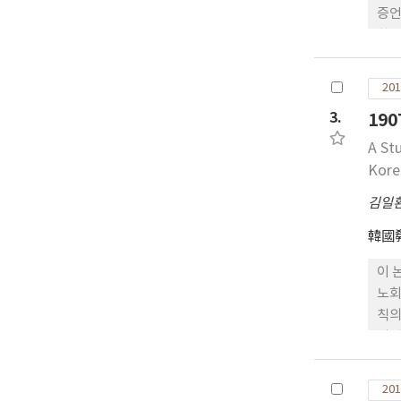
증언
한 
세계
201
3.
19
A St
Kore
김일
韓國
이 
노회
칙의
될 
칙에
했다
201