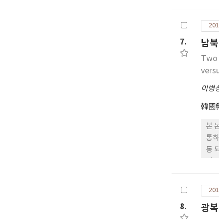
박종
에서
201
운동
7.
남북
련 
시정
Two 
식일
vers
사였
이병
교인
이 
韓國
본 
통하
동 
어를
이 
한국
201
지도
8.
광복
년대