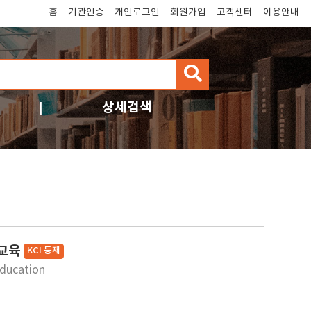
홈
기관인증
개인로그인
회원가입
고객센터
이용안내
검
색
상세검색
학교육
KCI 등재
Education