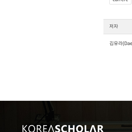
저자
김유라(Daegu