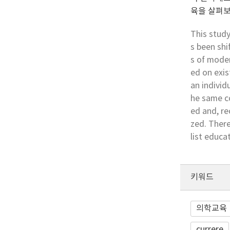
육을 살펴보
This study
s been shi
s of moder
ed on exis
an individ
he same co
ed and, re
zed. There
list educa
키워드
의학교육
currere