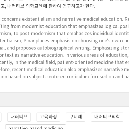
고, 내러티브 의학교육에 관하여 연구하고자 한다.
 concerns existentialism and narrative medical education. R
fting from modernist education that emphasizes logical posi
nism, to post-modernism that emphasizes individual identity
tentialism, Pinar places emphasis on choosing one's own cur
ual, and proposes autobiographical writing. Emphasizing storie
ntext as narrative education. In various areas of education,
cently, in the medical field, patient-oriented medicine that 
fore, recent medical education also emphasizes narrative m
tion based on subject-centered curriculum focused on and na
내러티브
교육과정
쿠레레
내러티브의학
narrative-based medicine