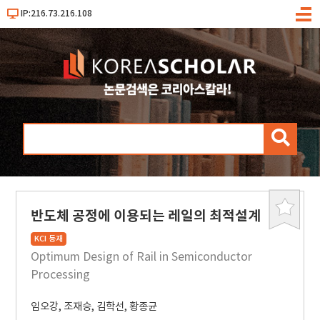
IP:216.73.216.108
메
뉴
검
색
반도체 공정에 이용되는 레일의 최적설계
북
마
KCI 등재
크
Optimum Design of Rail in Semiconductor
Processing
임오강
,
조재승
,
김학선
,
황종균