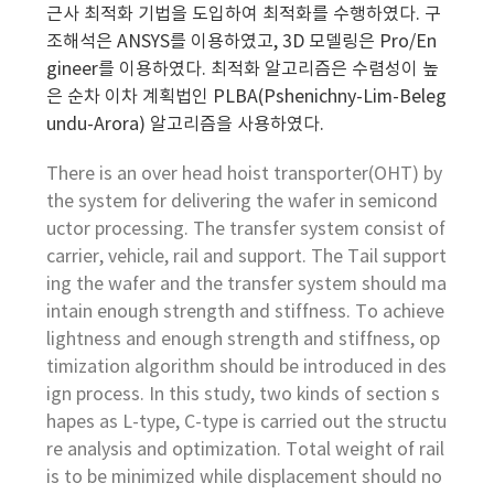
근사 최적화 기법을 도입하여 최적화를 수행하였다. 구
조해석은 ANSYS를 이용하였고, 3D 모델링은 Pro/En
gineer를 이용하였다. 최적화 알고리즘은 수렴성이 높
은 순차 이차 계획법인 PLBA(Pshenichny-Lim-Beleg
undu-Arora) 알고리즘을 사용하였다.
There is an over head hoist transporter(OHT) by
the system for delivering the wafer in semicond
uctor processing. The transfer system consist of
carrier, vehicle, rail and support. The Tail support
ing the wafer and the transfer system should ma
intain enough strength and stiffness. To achieve
lightness and enough strength and stiffness, op
timization algorithm should be introduced in des
ign process. In this study, two kinds of section s
hapes as L-type, C-type is carried out the structu
re analysis and optimization. Total weight of rail
is to be minimized while displacement should no