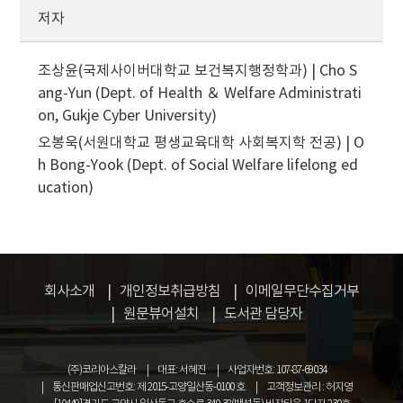
저자
조상윤(국제사이버대학교 보건복지행정학과) | Cho S
ang-Yun (Dept. of Health ＆ Welfare Administrati
on, Gukje Cyber University)
오봉욱(서원대학교 평생교육대학 사회복지학 전공) | O
h Bong-Yook (Dept. of Social Welfare lifelong ed
ucation)
회사소개
개인정보취급방침
이메일무단수집거부
원문뷰어설치
도서관 담당자
(주)코리아스칼라
대표: 서혜진
사업자번호: 107-87-69034
통신판매업신고번호: 제 2015-고양일산동-0100 호
고객정보관리 : 허지영