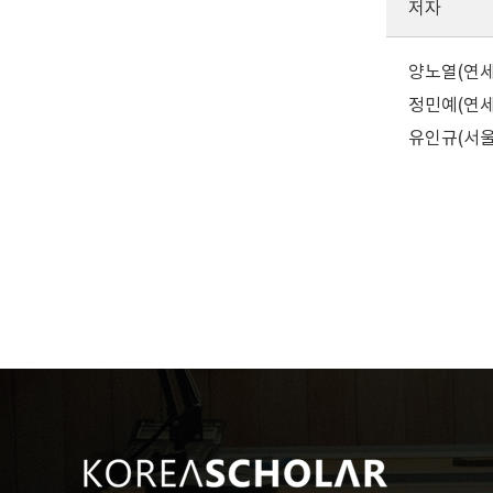
저자
양노열(연
정민예(연
유인규(서울