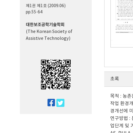
제1권 제1호 (2009.06)
pp.55-64
대한보조공학기술학회
(The Korean Society of
Assistive Technology)
초록
목적 : 농
twitter
작업 환경개
facebook
경개선에 미
연구방법 :
업단계 및 