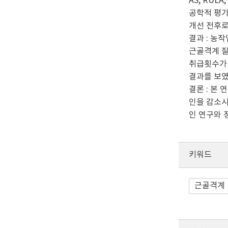
AS, RU
공학적 평가
개선 전후로
결과 : 농
근골격계 질
취급횟수가 
결과를 보였
결론 : 본
인을 감소시
인 연구와 
키워드
근골격계