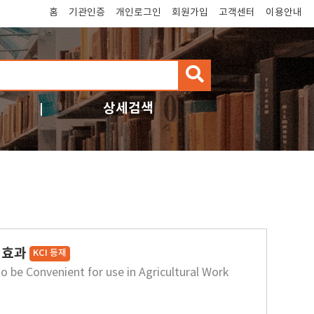
홈
기관인증
개인로그인
회원가입
고객센터
이용안내
검
색
상세검색
 효과
KCI 등재
 be Convenient for use in Agricultural Work