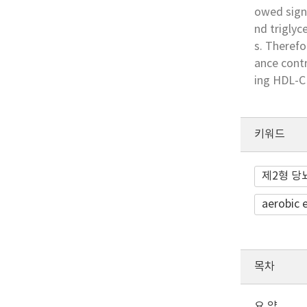
owed sign
nd trigly
s. Therefo
ance contr
ing HDL-C 
키워드
제2형 당
aerobic 
목차
요 약