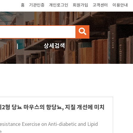
홈
기관인증
개인로그인
회원가입
고객센터
이용안내
검
색
상세검색
제2형 당뇨 마우스의 항당뇨, 지질 개선에 미치
esistance Exercise on Anti-diabetic and Lipid
e