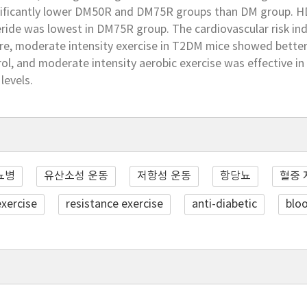
ificantly lower DM50R and DM75R groups than DM group. HD
ceride was lowest in DM75R group. The cardiovascular risk 
re, moderate intensity exercise in T2DM mice showed better
ol, and moderate intensity aerobic exercise was effective in 
levels.
뇨병
유산소성 운동
저항성 운동
항당뇨
혈중 
exercise
resistance exercise
anti-diabetic
bloo