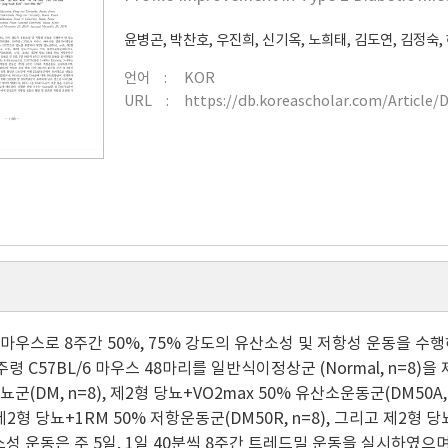
윤병곤
,
박찬호
,
우진희
,
신기옥
,
노희태
,
김도연
,
김정숙
,
언어
KOR
URL
https://db.koreascholar.com/Article/
 마우스로 8주간 50%, 75% 강도의 유산소성 및 저항성 운동을 수
주령 C57BL/6 마우스 48마리를 일반식이정상군 (Normal, n=8)을 제
뇨군(DM, n=8), 제2형 당뇨+VO2max 50% 유산소운동군(DM50A,
), 제2형 당뇨+1RM 50% 저항운동군(DM50R, n=8), 그리고 제2형 
성 운동은 주 5일, 1일 40분씩 8주간 트레드밀 운동을 실시하였으며, D