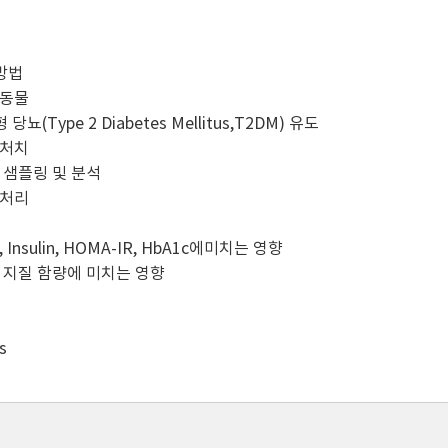
 방법
험동물
 당뇨(Type 2 Diabetes Mellitus,T2DM) 유도
동처치
액 샘플링 및 분석
료처리
과
 Insulin, HOMA-IR, HbA1c에미치는 영향
중 지질 함량에 미치는 영향
s