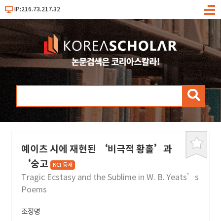
IP:216.73.217.32
메
뉴
검
색
예이츠 시에 재현된 ‘비극적 황홀’과
북
마
‘숭고
KCI 등재
크
Tragic Ecstasy and the Sublime in W. B. Yeats’s
Poems
조정명