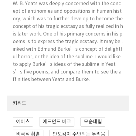
W. B. Yeats was deeply concerned with the conc
ept of antinomies and oppositions in human hist
ory, which was to further develop to become the
concept of his tragic ecstasy as fully realized in h
is later work. One of his primary concerns in his p
oems is to express the tragic ecstasy. It may be l
inked with Edmund Burke’s concept of delightf
ul horror, or the idea of the sublime. I would like
to apply Burke’s ideas of the sublime in Yeat
s’s five poems, and compare them to see the a
ffinities between Yeats and Burke.
키워드
예이츠
에드먼드 버크
모순대립
비극적 황홀
안도감이 수반되는 두려움