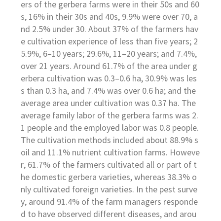
ers of the gerbera farms were in their 50s and 60
s, 16% in their 30s and 40s, 9.9% were over 70, a
nd 2.5% under 30. About 37% of the farmers hav
e cultivation experience of less than five years; 2
5.9%, 6–10 years; 29.6%, 11–20 years; and 7.4%,
over 21 years. Around 61.7% of the area under g
erbera cultivation was 0.3–0.6 ha, 30.9% was les
s than 0.3 ha, and 7.4% was over 0.6 ha; and the
average area under cultivation was 0.37 ha. The
average family labor of the gerbera farms was 2.
1 people and the employed labor was 0.8 people.
The cultivation methods included about 88.9% s
oil and 11.1% nutrient cultivation farms. Howeve
r, 61.7% of the farmers cultivated all or part of t
he domestic gerbera varieties, whereas 38.3% o
nly cultivated foreign varieties. In the pest surve
y, around 91.4% of the farm managers responde
d to have observed different diseases, and arou