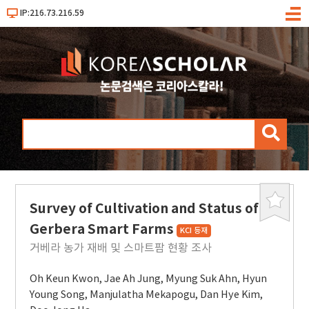
IP:216.73.216.59
메
뉴
검
색
Survey of Cultivation and Status of
북
마
Gerbera Smart Farms
KCI 등재
크
거베라 농가 재배 및 스마트팜 현황 조사
Oh Keun Kwon
,
Jae Ah Jung
,
Myung Suk Ahn
,
Hyun
Young Song
,
Manjulatha Mekapogu
,
Dan Hye Kim
,