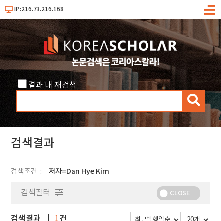
IP:216.73.216.168
메
뉴
결과 내 재검색
검
색
검색결과
검색조건
저자=Dan Hye Kim
검색필터
CLOSE
검색결과
건
1