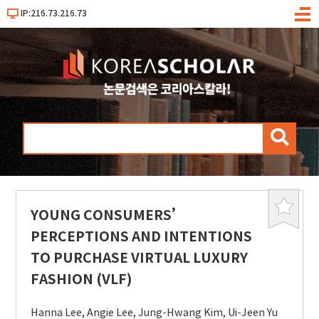
IP:216.73.216.73
메
뉴
검
색
YOUNG CONSUMERS’
북
마
PERCEPTIONS AND INTENTIONS
크
TO PURCHASE VIRTUAL LUXURY
FASHION (VLF)
Hanna Lee
,
Angie Lee
,
Jung-Hwang Kim
,
Ui-Jeen Yu