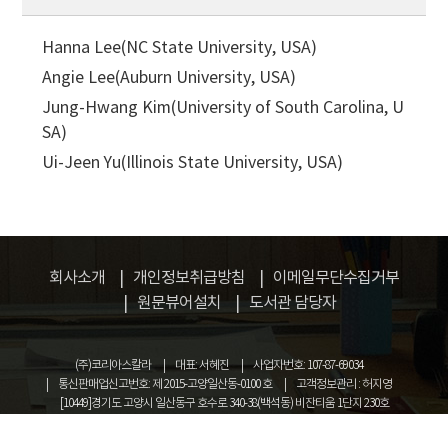
Hanna Lee(NC State University, USA)
Angie Lee(Auburn University, USA)
Jung-Hwang Kim(University of South Carolina, U
SA)
Ui-Jeen Yu(Illinois State University, USA)
회사소개
개인정보취급방침
이메일무단수집거부
원문뷰어설치
도서관 담당자
(주)코리아스칼라
대표: 서혜진
사업자번호: 107-87-69034
통신판매업신고번호: 제 2015-고양일산동-0100 호
고객정보관리 : 허지영
[10449]경기도 고양시 일산동구 호수로 340-38(백석동) 비잔티움 1단지 230호
COPYRIGHT © KOREASCHOLAR ALL RIGHTS RESERVED.