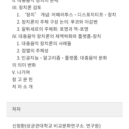
II. 대중음악 정의의 문제
III. 장치론 검토
1. ‘장치’ 개념: 어패러투스·디스포지티프·장치
2. 장치론의 주체 구성 논의: 푸코와 아감벤
3. 알튀세르의 주체화: 호명과 역-호명
IV. 대중음악 장치론의 재맥락화와 플랫폼-장치
1. 대중음악 장치론의 사례들
2. 점멸의 주체성
3. 인공지능·알고리즘·플랫폼: 대중음악 문화
의 의미 변화
V. 나가며
참 고 문 헌
저 자 소 개
저자
신정환(성균관대학교 비교문화연구소. 연구원)