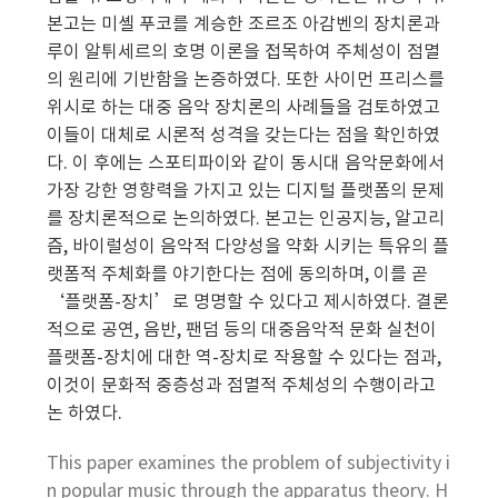
본고는 미셸 푸코를 계승한 조르조 아감벤의 장치론과
루이 알튀세르의 호명 이론을 접목하여 주체성이 점멸
의 원리에 기반함을 논증하였다. 또한 사이먼 프리스를
위시로 하는 대중 음악 장치론의 사례들을 검토하였고
이들이 대체로 시론적 성격을 갖는다는 점을 확인하였
다. 이 후에는 스포티파이와 같이 동시대 음악문화에서
가장 강한 영향력을 가지고 있는 디지털 플랫폼의 문제
를 장치론적으로 논의하였다. 본고는 인공지능, 알고리
즘, 바이럴성이 음악적 다양성을 약화 시키는 특유의 플
랫폼적 주체화를 야기한다는 점에 동의하며, 이를 곧
‘플랫폼-장치’로 명명할 수 있다고 제시하였다. 결론
적으로 공연, 음반, 팬덤 등의 대중음악적 문화 실천이
플랫폼-장치에 대한 역-장치로 작용할 수 있다는 점과,
이것이 문화적 중층성과 점멸적 주체성의 수행이라고
논 하였다.
This paper examines the problem of subjectivity i
n popular music through the apparatus theory. H