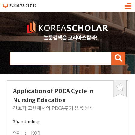
IP:216.73.217.10
메
뉴
검
색
Application of PDCA Cycle in
북
마
Nursing Education
크
간호학 교육에서의 PDCA주기 응용 분석
Shan Junling
언어
KOR