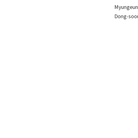
Myungeun C
Dong-soon 