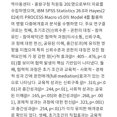
역아동센터·중랑구청 직원등 201명으로부터 자료를
수집하였으며, IBM SPSS Statistics 26.0과 Hayes(2
024)의 PROCESS Macro v5.0의 Model 4를 활용하
여 병렬 다중매개효과 분석을 수행하였 다. 주요 연구결
과로는 첫째, 초기조건(신뢰수준·권한의 대칭·참여
유인·참여제약)은 협력적 과정(의사소통, 신뢰구축,
과 정에 대한 헌신, 공유된 이해, 중간성과)에 유의한 영
향을 미쳤으며 특히 신뢰수준과 권한의 대칭은 모든 협
력요인에 가 장 강한 정(+)적 효과(β= .405∼.476, p<.0
01)를 보이며 협력 발생의 핵심 기반임이 나타냈다. 둘
째, 협력적 과정은 초기 조건과 교육적·사회적·경제
적 성과 간에 완전매개(full mediation)효과가 있는 것
으로 나타났다. 교육적 성과는 신뢰구축 (β= .310, p<.0
01)과 중간성과(β= .244, p<.01), 사회적 성과는 공유
된 이해(β= .165, p<.05)와 중간성과(β= .268, p< .00
1), 경제적 성과는 과정에 대한 헌신(β= .323, p<.001)
과 중간성과(β= .254, p<.01)가 각각 유의한 매개경로
로 확인되 었다. 셋째, 초기조건의 직접효과는 교육적