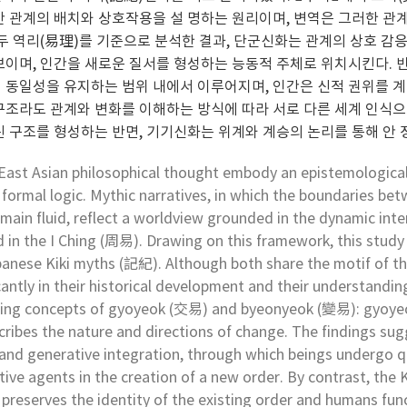
간 관계의 배치와 상호작용을 설 명하는 원리이며, 변역은 그러한 관
 두 역리(易理)를 기준으로 분석한 결과, 단군신화는 관계의 상호 
보이며, 인간을 새로운 질서를 형성하는 능동적 주체로 위치시킨다.
 동일성을 유지하는 범위 내에서 이루어지며, 인간은 신적 권위를 계
구조라도 관계와 변화를 이해하는 방식에 따라 서로 다른 세계 인식
린 구조를 형성하는 반면, 기기신화는 위계와 계승의 논리를 통해 안 
ast Asian philosophical thought embody an epistemological 
 formal logic. Mythic narratives, in which the boundaries 
ain fluid, reflect a worldview grounded in the dynamic int
ed in the I Ching (周易). Drawing on this framework, this s
panese Kiki myths (記紀). Although both share the motif of t
icantly in their historical development and their understandi
Ching concepts of gyoyeok (交易) and byeonyeok (變易): gyoyeok 
cribes the nature and directions of change. The findings s
and generative integration, through which beings undergo q
tive agents in the creation of a new order. By contrast, the Ki
preserves the identity of the existing order and humans func