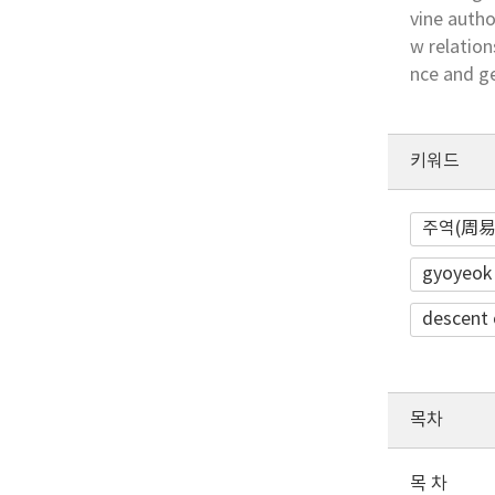
vine auth
w relatio
nce and ge
키워드
주역(周易
gyoyeok
descent
목차
목 차