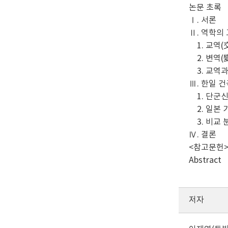
논문 초록
Ⅰ. 서론
Ⅱ. 역학의
1. 교역(
2. 변역(變
3. 교역과
Ⅲ. 한일 
1. 단군신
2. 일본 
3. 비교 
Ⅳ. 결론
<참고문헌
Abstract
저자