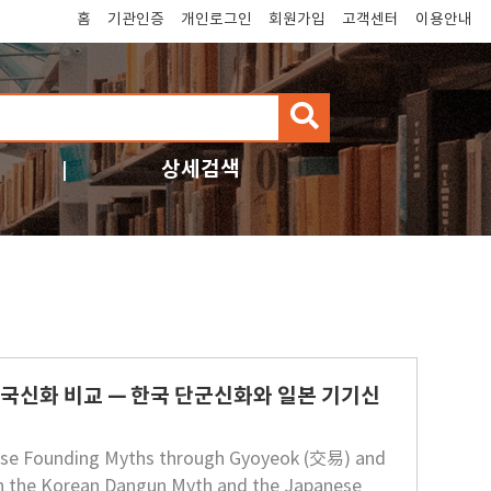
홈
기관인증
개인로그인
회원가입
고객센터
이용안내
검
색
상세검색
건국신화 비교 — 한국 단군신화와 일본 기기신
ese Founding Myths through Gyoyeok (交易) and
on the Korean Dangun Myth and the Japanese