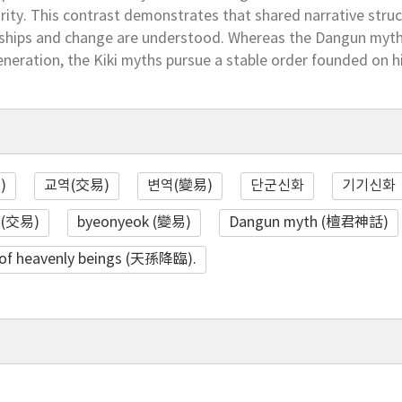
ority. This contrast demonstrates that shared narrative str
nships and change are understood. Whereas the Dangun myth
neration, the Kiki myths pursue a stable order founded on hi
)
교역(交易)
변역(變易)
단군신화
기기신화
 (交易)
byeonyeok (變易)
Dangun myth (檀君神話)
 of heavenly beings (天孫降臨).