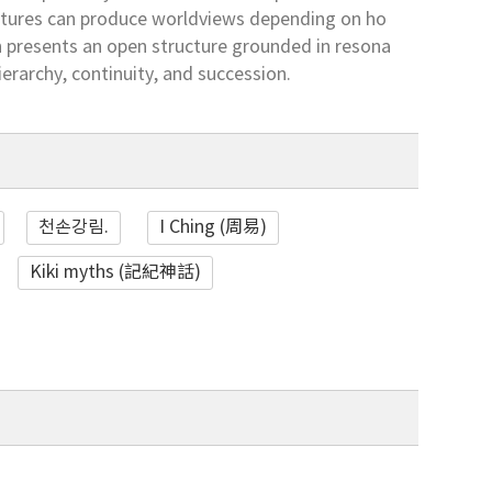
uctures can produce worldviews depending on ho
 presents an open structure grounded in resona
erarchy, continuity, and succession.
천손강림.
I Ching (周易)
Kiki myths (記紀神話)