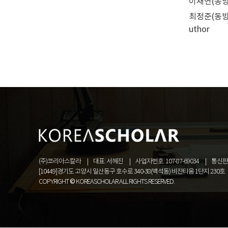
이재연(동방문
최정준(동방문
uthor
(주)코리아스칼라
대표: 서혜진
사업자번호: 107-87-69034
통신판매
[10449]경기도 고양시 일산동구 호수로 340-38(백석동) 비잔티움 1단지 230호
COPYRIGHT © KOREASCHOLAR ALL RIGHTS RESERVED.