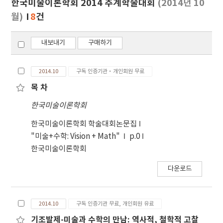
한국미술이론학회 2014 추계학술대회
(2014년 10
기
월)
8
건
내보내기
구매하기
2014.10
구독 인증기관·개인회원 무료
목 차
한국미술이론학회
한국미술이론학회 학술대회논문집
"미술+수학: Vision + Math"
p.0
한국미술이론학회
다운로드
2014.10
구독 인증기관 무료, 개인회원 유료
기조발제-미술과 수학의 만남: 역사적, 철학적 고찰