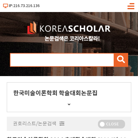
IP:216.73.216.136
메
뉴
검
색
한국미술이론학회 학술대회논문집
간
행
물
권호리스트/논문검색
정
CLOSE
보
보