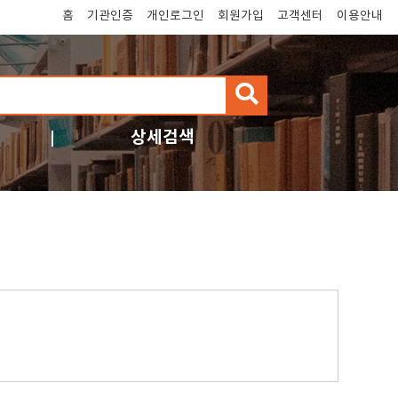
홈
기관인증
개인로그인
회원가입
고객센터
이용안내
검
색
상세검색