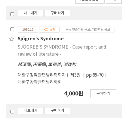
내보내기
구매하기
1980.12
KCI 등재
구독 인증기관 무료, 개인회원 유료
Sjőgren's Syndrome
SJÖGREB'S SYNDROME - Case report and
review of literature -
趙漢國
,
田秉鎭
,
車德善
,
洪政杓
대한구강악안면병리학회지
제3권
pp.65-70
대한구강악안면병리학회
4,000원
구매하기
내보내기
구매하기