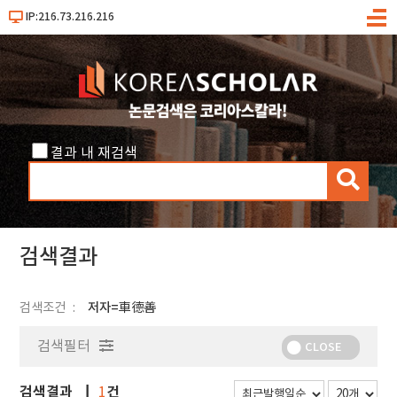
IP:216.73.216.216
메
뉴
결과 내 재검색
검
색
검색결과
검색조건
저자=車德善
검색필터
CLOSE
검색결과
건
1