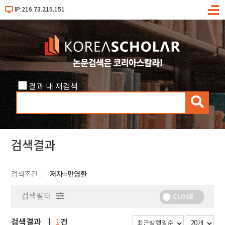
IP:216.73.216.151
메
뉴
결과 내 재검색
검
색
검색결과
검색조건
저자=민영환
검색필터
CLOSE
검색결과
건
1