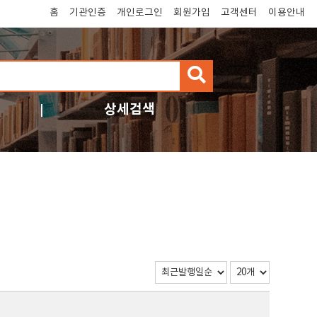
홈
기관인증
개인로그인
회원가입
고객센터
이용안내
검
색
상세검색