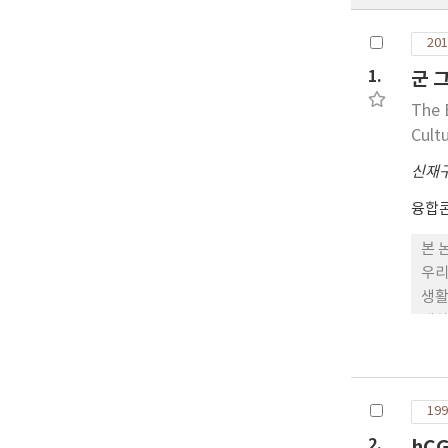
201
1.
군 
The 
Cult
신재
융합
본 
우리
생활
대하
문제
를 
있다
199
다.
로 
2.
hC