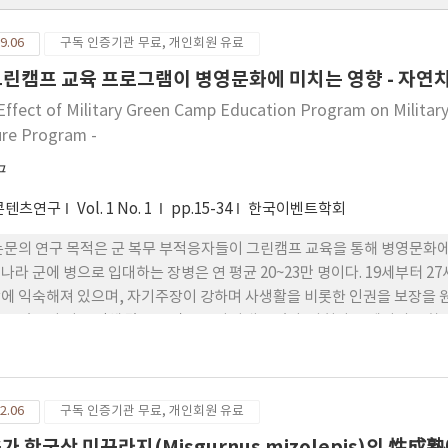
9.06
구독 인증기관 무료, 개인회원 유료
그린캠프 교육 프로그램이 병영문화에 미치는 영향 - 자연
Effect of Military Green Camp Education Program on Military
ure Program -
구
콘텐츠연구
Vol. 1 No. 1
pp.15-34
한국이벤트학회
논문의 연구 목적은 군 복무 부적응자들이 그린캠프 교육을 통해 병영문화에
나라 군에 병으로 입대하는 장병은 연 평균 20~23만 명이다. 19세부터 2
에 익숙해져 있으며, 자기주장이 강하며 사생활을 비롯한 인권을 보장을 원
고 있으며 이로 인해 많은 부작용을 나타내고 있다. 사회와 군에서의 문화는
가 발생하고 매년 5000천 명이 넘는 현역 부적합 병사가 발생하고 수십 
개선하고자 군에서는 그린캠프 를 운영하고 있다. 점차적으로 운영인력의 
. 군 인성프로그램을 통하여 군 복무 부적응자를 조기에 식별하여 단계적 
2.06
구독 인증기관 무료, 개인회원 유료
 군내에서 문제 발생 시 대처 방안을 제시하고 장병 스스로가 대처할 수 있도
중요한 정신건강 문제이며 심각할 경우 우울증 등의 정신질환으로 나타 날 
G가 한국산 미꾸라지(Misgurnus mizolepis)의 性