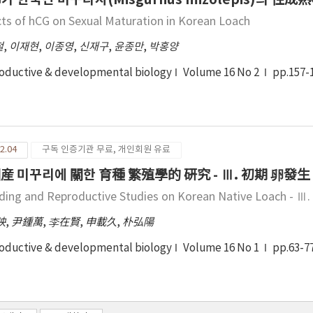
 부적응으로 나타나며 심각할 경우 군 문화에 문제로 발전할 수 있다. 이러
cts of hCG on Sexual Maturation in Korean Loach
군 문화 변화에 어떠한 도움을 줄 수 있는지에 대한 연구이며 따라서 그린
 평가를 해야 한다. 본 연구의 목적은, 그린캠프에 입소자에 대한 프로그램
철
,
이재현
,
이종영
,
신재구
,
윤종만
,
박홍양
 자연 치유적인 문화 개선에 목적이 있다.
oductive & developmental biology
Volume 16 No 2
pp.157-
2.04
구독 인증기관 무료, 개인회원 유료
産 미꾸리에 關한 育種 繁殖學的 硏究 - Ⅲ. 初期 卵發生
ding and Reproductive Studies on Korean Native Loach - Ⅲ
映
,
尹鍾萬
,
李在賢
,
申載久
,
朴弘陽
oductive & developmental biology
Volume 16 No 1
pp.63-7