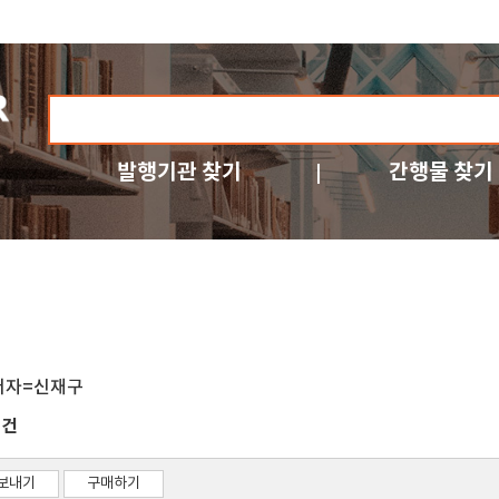
발행기관 찾기
간행물 찾기
저자=신재구
건
3
보내기
구매하기