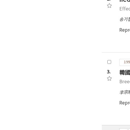
대한
Effe
의 
적인
송기
있는
Repr
199
3.
韓國
Bree
李宗
Repr