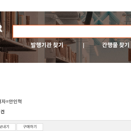
발행기관 찾기
간행물 찾기
저자=안인혁
건
1
보내기
구매하기