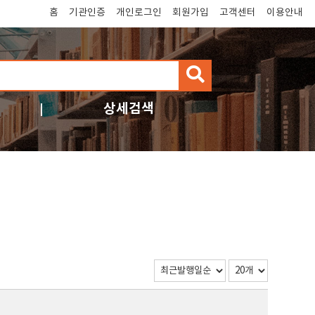
홈
기관인증
개인로그인
회원가입
고객센터
이용안내
검
색
상세검색