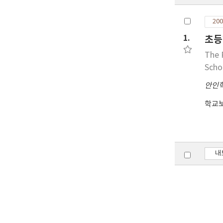
200
1.
초등
The 
Scho
안인
학교
내