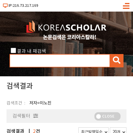
IP:216.73.217.169
메
뉴
결과 내 재검색
검
색
검색결과
검색조건
저자=이노진
검색필터
CLOSE
검색결과
건
2