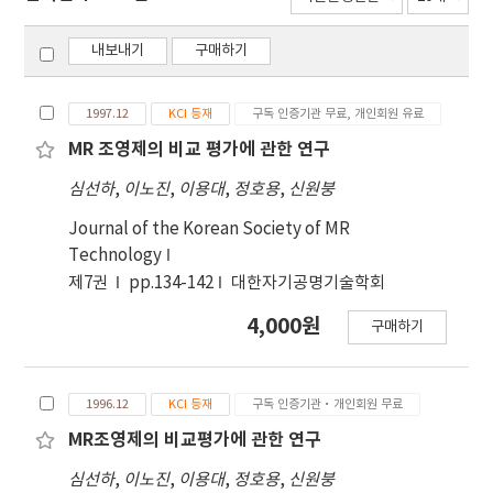
내보내기
구매하기
1997.12
KCI 등재
구독 인증기관 무료, 개인회원 유료
MR 조영제의 비교 평가에 관한 연구
심선하
,
이노진
,
이용대
,
정호용
,
신원붕
Journal of the Korean Society of MR
Technology
제7권
pp.134-142
대한자기공명기술학회
4,000원
구매하기
1996.12
KCI 등재
구독 인증기관·개인회원 무료
MR조영제의 비교평가에 관한 연구
심선하
,
이노진
,
이용대
,
정호용
,
신원붕