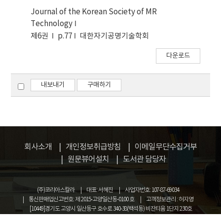
Journal of the Korean Society of MR
Technology
제6권
p.77
대한자기공명기술학회
다운로드
내보내기
구매하기
회사소개
개인정보취급방침
이메일무단수집거부
원문뷰어설치
도서관 담당자
(주)코리아스칼라
대표: 서혜진
사업자번호: 107-87-69034
통신판매업신고번호: 제 2015-고양일산동-0100 호
고객정보관리 : 허지영
[10449]경기도 고양시 일산동구 호수로 340-38(백석동) 비잔티움 1단지 230호
COPYRIGHT © KOREASCHOLAR ALL RIGHTS RESERVED.