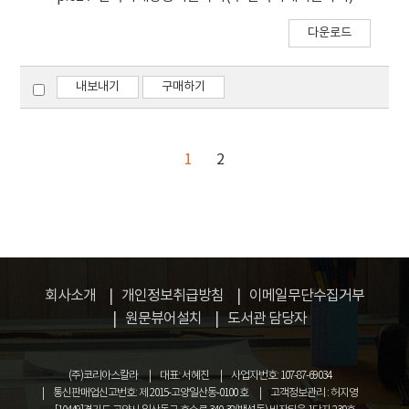
다운로드
내보내기
구매하기
1
2
회사소개
개인정보취급방침
이메일무단수집거부
원문뷰어설치
도서관 담당자
(주)코리아스칼라
대표: 서혜진
사업자번호: 107-87-69034
통신판매업신고번호: 제 2015-고양일산동-0100 호
고객정보관리 : 허지영