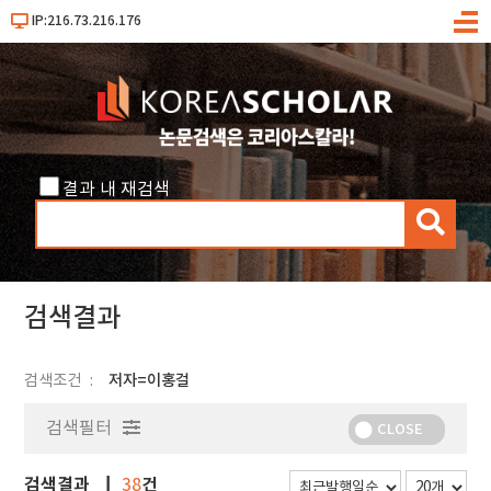
IP:216.73.216.176
메
뉴
결과 내 재검색
검
색
검색결과
검색조건
저자=이홍걸
검색필터
CLOSE
검색결과
건
38