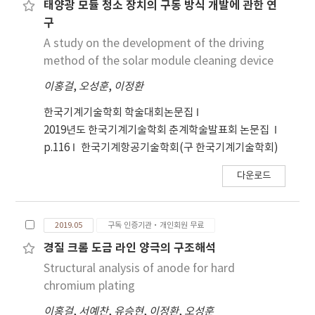
태양광 모듈 청소 장치의 구동 방식 개발에 관한 연
구
A study on the development of the driving
method of the solar module cleaning device
이홍걸
,
오성훈
,
이정환
한국기계기술학회 학술대회논문집
2019년도 한국기계기술학회 춘계학술발표회 논문집
p.116
한국기계항공기술학회(구 한국기계기술학회)
다운로드
2019.05
구독 인증기관·개인회원 무료
경질 크롬 도금 라인 양극의 구조해석
Structural analysis of anode for hard
chromium plating
이홍걸
,
서예찬
,
유승현
,
이정환
,
오성훈