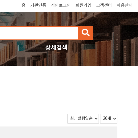
홈
기관인증
개인로그인
회원가입
고객센터
이용안내
검
색
상세검색