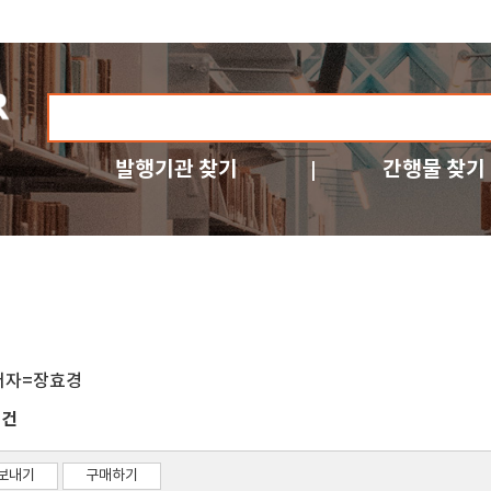
발행기관 찾기
간행물 찾기
저자=장효경
건
1
보내기
구매하기