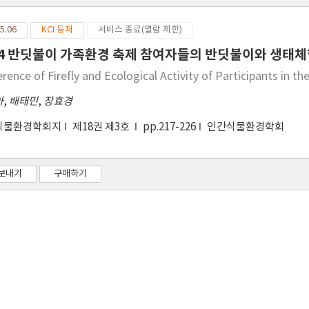
5.06
KCI 등재
서비스 종료(열람 제한)
14 반딧불이 가족환경 축제 참여자들의 반딧불이와 생태
rence of Firefly and Ecological Activity of Participants in t
아
,
배태민
,
장효경
식물환경학회지
제18권 제3호
pp.217-226
인간식물환경학회
보내기
구매하기