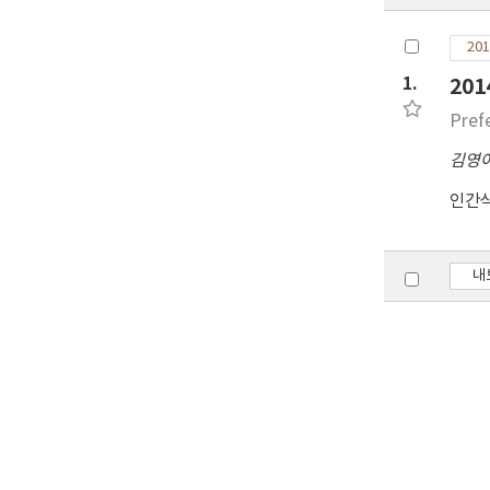
201
1.
20
Prefe
김영
인간
내