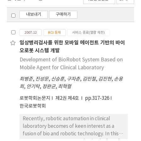
내보내기
구매하기
2007.12
KCI 등재
서비스 종료(열람 제한)
임상병리검사를 위한 모바일 에이전트 기반의 바이
오로봇 시스템 개발
Development of BioRobot System Based on
Mobile Agent for Clinical Laboratory
최병준
,
진성문
,
신승훈
,
구자춘
,
김민철
,
김진현
,
손웅
희
,
안기탁
,
정완균
,
최혁렬
로봇학회논문지
제2권 제4호
pp.317-326
한국로봇학회
Recently, robotic automation in clinical
laboratory becomes of keen interest as a
fusion of bio and robotic technology. In this