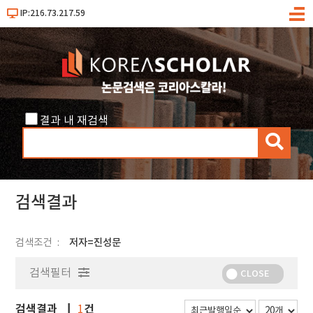
IP:216.73.217.59
메
뉴
결과 내 재검색
검
색
검색결과
검색조건
저자=진성문
검색필터
CLOSE
검색결과
건
1