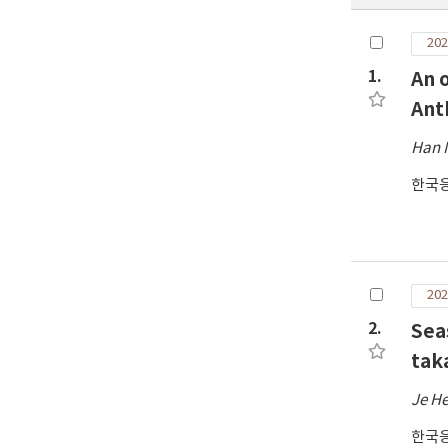
202
1.
An 
Ant
Han 
한국
202
2.
Sea
tak
Je H
한국