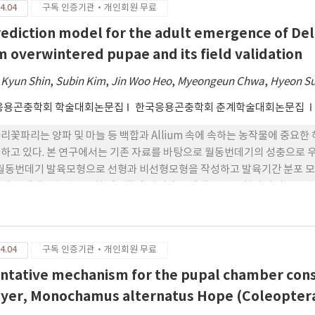
4.04
구독 인증기관·개인회원 무료
rediction model for the adult emergence of Del
m overwintered pupae and its field validation
 Kyun Shin
,
Subin Kim
,
Jin Woo Heo
,
Myeongeun Chwa
,
Hyeon Su
응용곤충학회 학술대회논문집
한국응용곤충학회 춘계학술대회논문집
리꽃파리는 양파 및 마늘 등 백합과 Allium 속에 속하는 농작물에 중요
하고 있다. 본 연구에서는 기존 자료를 바탕으로 월동번데기의 성충으로 
 월동번데기 발육모형으로 선형과 비선형모형을 작성하고 발육기간 분포 
시 3-매개변수 락틴모형 적용뿐만 아니라 4-매개변 수 모형의 마지막 
강화도록 변형시켰다. 성충우화 50% 예측에서 일일평균온도를 이용하는 
형식) 모두 실측치와 큰 차이가 있었다. 시간별온도를 입력값으로 한 경우
률 적산모형, 4-매개변수 비선형 발육률 적산모형의 평균편차는 3일과 차
4.04
구독 인증기관·개인회원 무료
을 바탕으로 시간별온도자료를 이용한 발육률 적산모형은 선발하였다. 그 결
87)에서 실측일과 편차가 3일과 차이가 없었다. 비선형 발육률 적산모형은 1
entative mechanism for the pupal chamber cons
평균편차가 6.5일로 다소 증가하였다.
yer, Monochamus alternatus Hope (Coleoptera: