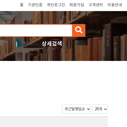
홈
기관인증
개인로그인
회원가입
고객센터
이용안내
검
색
상세검색