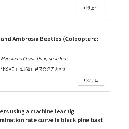
다운로드
 and Ambrosia Beetles (Coleoptera:
,
Myungeun Chwa
,
Dong-soon Kim
 of KSAE
p.160
한국응용곤충학회
다운로드
rs using a machine learnig
mination rate curve in black pine bast