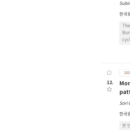
Subi
한국
The
Bur
cyc
inv
req
sug
cha
202
age
JPS
12.
Mor
dis
pat
Ten
dev
Sori 
stu
한국
본 