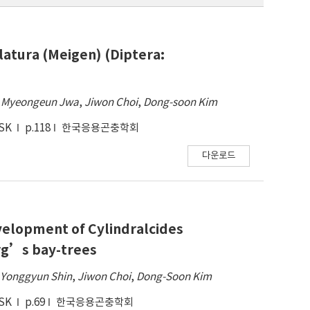
latura (Meigen) (Diptera:
,
Myeongeun Jwa
,
Jiwon Choi
,
Dong-soon Kim
ESK
p.118
한국응용곤충학회
다운로드
elopment of Cylindralcides
rg’s bay-trees
,
Yonggyun Shin
,
Jiwon Choi
,
Dong-Soon Kim
ESK
p.69
한국응용곤충학회