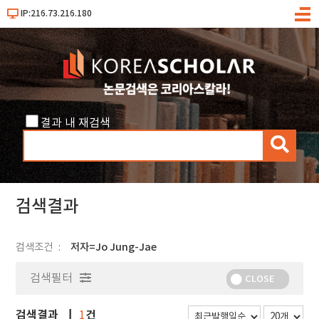
IP:216.73.216.180
메
뉴
결과 내 재검색
검
색
검색결과
검색조건
저자=Jo Jung-Jae
검색필터
CLOSE
검색결과
건
1