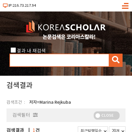
IP:216.73.217.94
메
뉴
결과 내 재검색
검
색
검색결과
검색조건
저자=Marina Rejkuba
검색필터
CLOSE
검색결과
건
1