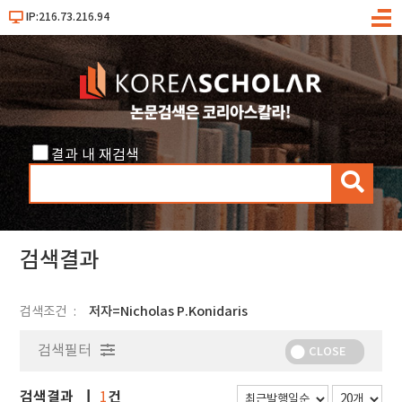
IP:216.73.216.94
메
뉴
결과 내 재검색
검
색
검색결과
검색조건
저자=Nicholas P.Konidaris
검색필터
CLOSE
검색결과
건
1