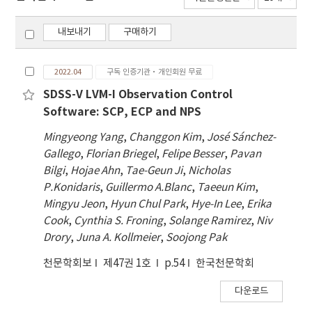
내보내기
구매하기
2022.04
구독 인증기관·개인회원 무료
SDSS-V LVM-I Observation Control
Software: SCP, ECP and NPS
Mingyeong Yang
,
Changgon Kim
,
José Sánchez-
Gallego
,
Florian Briegel
,
Felipe Besser
,
Pavan
Bilgi
,
Hojae Ahn
,
Tae-Geun Ji
,
Nicholas
P.Konidaris
,
Guillermo A.Blanc
,
Taeeun Kim
,
Mingyu Jeon
,
Hyun Chul Park
,
Hye-In Lee
,
Erika
Cook
,
Cynthia S. Froning
,
Solange Ramirez
,
Niv
Drory
,
Juna A. Kollmeier
,
Soojong Pak
천문학회보
제47권 1호
p.54
한국천문학회
다운로드