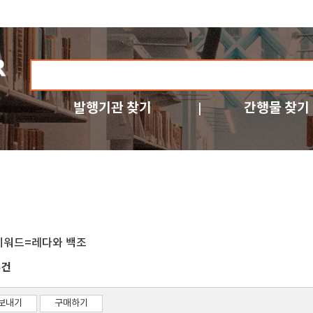
발행기관 찾기
간행물 찾기
키워드=레다와 백조
건
5
보내기
구매하기