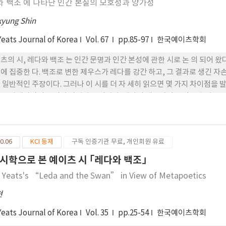
와 백조 에 나타난 인간 본질의 모호성과 양가성
yung Shin
Yeats Journal of Korea
Vol. 67
pp.85-97
한국예이츠학회
츠의 시, 레다와 백조 는 인간 문명과 인간 본성에 관한 시로 논 의 되어 
에 집중한 다. 백조로 변한 제우스가 레다를 강간 하고, 그 결과로 생긴 
 일반적인 주장이다. 그러나 이 시를 더 자 세히 읽으면 몇 가지 차이점을 
은 가해자만의 특질이 아니라는 점이다. 레다의 태도에서 보인 모호성은, 
 레다와 백조는 상호 공감 하고 있음을 말해준다. 따라서 레다는 가해자와
양가성의 의미를 인류의 본성과 인간내부의 본질적 갈등으로 확장시킨다.
0.06
KCI 등재
구독 인증기관 무료, 개인회원 유료
시학으로 본 예이츠 시 ｢레다와 백조｣
. Yeats's “Leda and the Swan” in View of Metapoetics
현
Yeats Journal of Korea
Vol. 35
pp.25-54
한국예이츠학회