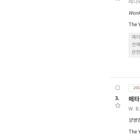
레다
Wonk
The 
예이
견해
관한
본성
지만
과 
201
3.
메타
W. B
양병
The 