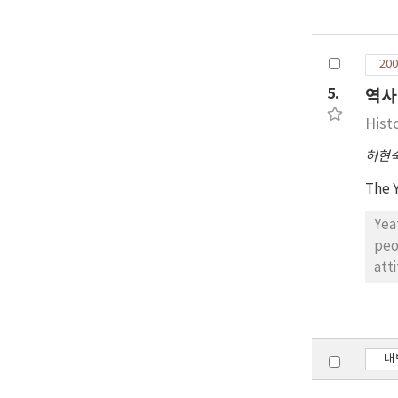
exe
to 
the
200
and
new
5.
역사
Hist
허현
The 
Yea
peo
att
Bec
his
In 
jud
내
eve
con