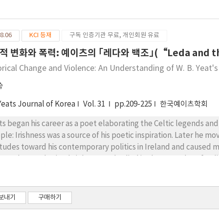
mplification of what he did as a literary artist. Yeats’s attitud
the traits of art, and his literary style can be compared to that of
 young artist Stephen can be seen as Joyce the artist, and the 
8.06
KCI 등재
구독 인증기관 무료, 개인회원 유료
 artistically competent. Yeats and Joyce are not merely Roman
 art and bring it to the highest perfection. And indeed they have
적 변화와 폭력: 예이츠의 ｢레다와 백조｣(“Leda and t
orical Change and Violence: An Understanding of W. B. Yea
숙
Yeats Journal of Korea
Vol. 31
pp.209-225
한국예이츠학회
ts began his career as a poet elaborating the Celtic legends and s
ple: Irishness was a source of his poetic inspiration. Later he 
itudes toward his contemporary politics in Ireland and caused m
ause he emphasized violence embodied in the struggles of politic
tory steps to another stage with violence. In other words, he fo
describing the process or movement of memorable event in histo
gments on it with ambivalent words. He does not support for or o
보내기
구매하기
nt, to show his interest in the significances of the moments. Thus 
temporary Ireland. Rather he sees the violence as a power to c