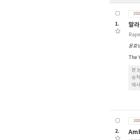
202
1.
말라
Rape
윤효
The 
본 
승적
에서
에서
예이
202
2.
Amb