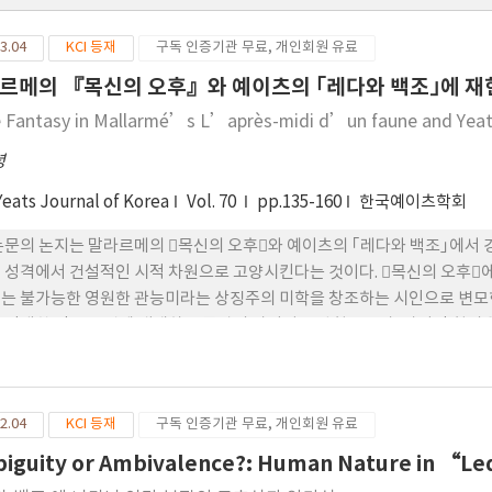
3.04
KCI 등재
구독 인증기관 무료, 개인회원 유료
르메의 『목신의 오후』와 예이츠의 ｢레다와 백조｣에 재
 Fantasy in Mallarmé’s L’après-midi d’un faune and Ye
녕
Yeats Journal of Korea
Vol. 70
pp.135-160
한국예이츠학회
논문의 논지는 말라르메의 󰡔목신의 오후󰡕와 예이츠의 ｢레다와 백조｣에서
 성격에서 건설적인 시적 차원으로 고양시킨다는 것이다. 󰡔목신의 오후󰡕
는 불가능한 영원한 관능미라는 상징주의 미학을 창조하는 시인으로 변모한
 잉태한 인류 문명에 내재하는 폭력의 파괴성을 밝힘으로써, 파괴적 힘의
츠의 시적 상상력을 시사한다.
2.04
KCI 등재
구독 인증기관 무료, 개인회원 유료
iguity or Ambivalence?: Human Nature in “L