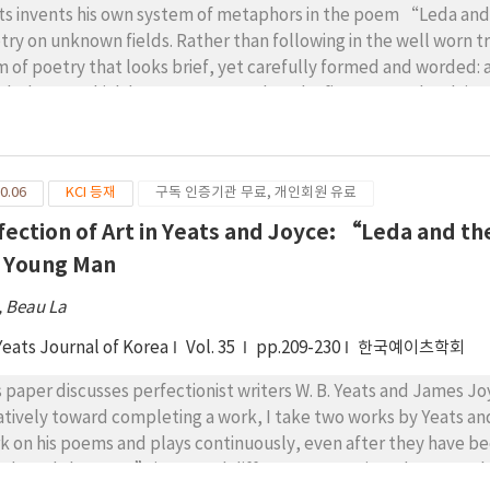
ts invents his own system of metaphors in the poem “Leda and 
try on unknown fields. Rather than following in the well worn tr
m of poetry that looks brief, yet carefully formed and worded: 
abulary at which he seems to excel. In the first stanza, he claim
idly draws in passionate language a picture of sexual intercours
 action looks like a rape on the surface, yet possibly interpreted
 and a married woman; yet it thus turns out to be a historical 
0.06
KCI 등재
구독 인증기관 무료, 개인회원 유료
ing love. Such words symbolizing as metaphors the relations of 
fted and allusively materialized to form a metapoetic allegory: 
fection of Art in Yeats and Joyce: “Leda and th
aphors, violence and sex, to reflect implicitly on history in po
a Young Man
ts invents this metapoetic strategy, his poetic symbolism is stro
ek symbolism as in mythic stories. Such a metapoetic approach
, Beau La
h about his own values on humanity, including why Yeats choose
Yeats Journal of Korea
Vol. 35
pp.209-230
한국예이츠학회
tic patterns as shown in Greek stories, and why−as in his discuss
 spiritual beauty−he puts into question mythic literature and its l
s paper discusses perfectionist writers W. B. Yeats and James 
m imitating Greek tales.
atively toward completing a work, I take two works by Yeats and
k on his poems and plays continuously, even after they have bee
da and the Swan” in several different stages, in order to see h