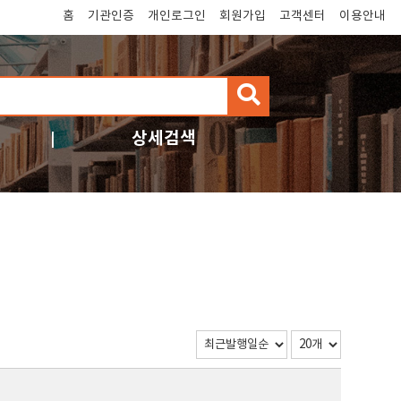
홈
기관인증
개인로그인
회원가입
고객센터
이용안내
검
색
상세검색