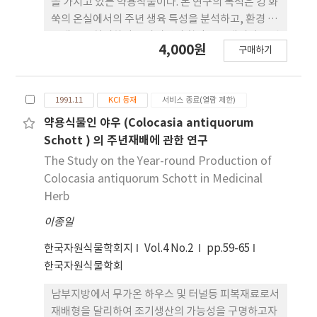
을 가지고 있는 약용작물이다. 본 연구의 목적은 강 화
쑥의 온실에서의 주년 생육 특성을 분석하고, 환경 스
트레스를 처리하여 유파틸린의 함량을 증대시키는 것
4,000원
구매하기
이다. 유리 온실에서 강화쑥을 육묘 6주, 정식 후 8 주
간 재배하여 생육 특성과 유파틸린 함량을 비교하였
다. 광합성은 상대적으로 고광도인 1,200μmol·m-
1991.11
KCI 등재
서비스 종료(열람 제한)
2·s-1에 서도 포화되지 않았다. 생육속도는 정식 후
2주후에 최고에 도달하였고 정식 후 8주부터 감소하
약용식물인 야우 (Colocasia antiquorum
기 시작하 였다. 강화쑥은 다년생 숙근초로 계절 변화
Schott ) 의 주년재배에 관한 연구
에 민감하게 반응하여 봄 여름의 영양 생장기에는 높
The Study on the Year-round Production of
은 생육과 성 분 함량을 나타내었으나, 가을과 겨울에
Colocasia antiquorum Schott in Medicinal
는 개화 및 월 동으로 인하여 생육 및 유파틸린 성분
Herb
함량이 크게 감 소하였다. 따라서 강화쑥의 주년 재배
이종일
를 위하여는 이를 억제하기 위한 야파 처리의 적용이
필수적인 것으로 판단되었다. 2종류의 스트레스와 1
한국자원식물학회지
Vol.4 No.2
pp.59-65
종류의 eliciter를 처 리하였다. 건조 스트레스는 수확
한국자원식물학회
전 5, 6, 7, 8 일간 관수을 중단하였고, 염류 스트레스
는 수확 3일전 양액 에 염화나트륨 추가하여 2, 4, 6,
남부지방에서 무가온 하우스 및 터널등 피복재료로서
8dS·m-1 농도로 하였 고, 메틸자스모네이트는 수
재배형을 달리하여 조기생산의 가능성을 구명하고자