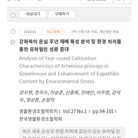
내보내기
구매하기
2018.01
KCI 등재
구독 인증기관 무료, 개인회원 유료
강화쑥의 온실 주년 재배 특성 분석 및 환경 처리를
통한 유파틸린 성분 증대
Analysis of Year-round Cultivation
Characteristics of Artemisia princeps in
Greenhouse and Enhancement of Eupathilin
Content by Environmental Stress
강우현
,
한지수
,
이승준
,
신종화
,
안태인
,
이주영
,
강석
우
,
정상훈
,
손정익
생물환경조절학회지
Vol.27 No.1
pp.94-101
한국생물환경조절학회
쑥은 세포 손상과 위염 회복에 효능이 있는 유파틸 린