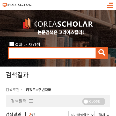
IP:216.73.217.42
메
뉴
결과 내 재검색
검
색
검색결과
검색조건
키워드=주년재배
검색필터
CLOSE
검색결과
건
2