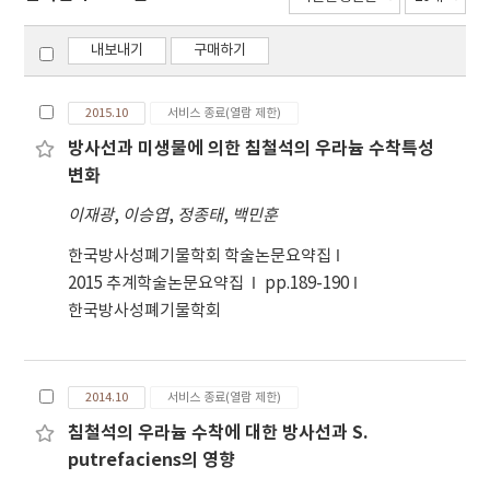
내보내기
구매하기
2015.10
서비스 종료(열람 제한)
방사선과 미생물에 의한 침철석의 우라늄 수착특성
변화
이재광
,
이승엽
,
정종태
,
백민훈
한국방사성폐기물학회 학술논문요약집
2015 추계학술논문요약집
pp.189-190
한국방사성폐기물학회
2014.10
서비스 종료(열람 제한)
침철석의 우라늄 수착에 대한 방사선과 S.
putrefaciens의 영향