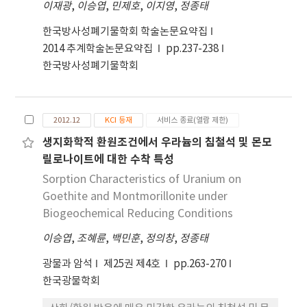
이재광
,
이승엽
,
민제호
,
이지영
,
정종태
한국방사성폐기물학회 학술논문요약집
2014 추계학술논문요약집
pp.237-238
한국방사성폐기물학회
2012.12
KCI 등재
서비스 종료(열람 제한)
생지화학적 환원조건에서 우라늄의 침철석 및 몬모
릴로나이트에 대한 수착 특성
Sorption Characteristics of Uranium on
Goethite and Montmorillonite under
Biogeochemical Reducing Conditions
이승엽
,
조혜륜
,
백민훈
,
정의창
,
정종태
광물과 암석
제25권 제4호
pp.263-270
한국광물학회