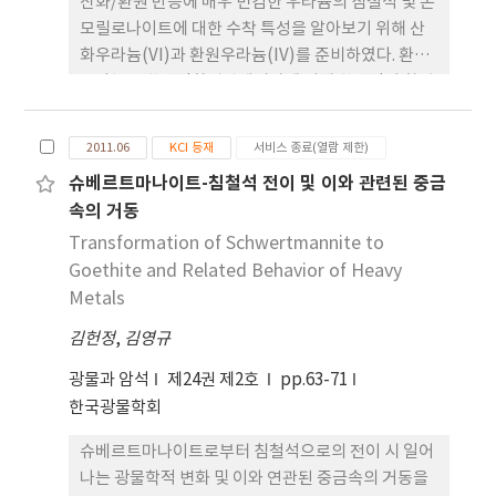
산화/환원 반응에 매우 민감한 우라늄의 침철석 및 몬
모릴로나이트에 대한 수착 특성을 알아보기 위해 산
화우라늄(VI)과 환원우라늄(IV)를 준비하였다. 환원
우라늄은 황산염환원박테리아에 의해 황산염이 환원
되는 과정에서 같이 환원된 우라늄(IV)를 희석하여
사용하였다. 광물에 대한 우라늄의 수착량은 우라늄
2011.06
KCI 등재
서비스 종료(열람 제한)
(IV)가 우라늄(VI)에 비해 상대적으로 낮았으며, 이
슈베르트마나이트-침철석 전이 및 이와 관련된 중금
러한 원인 중의 하나는 용액상의 우라늄(IV)가 미세
속의 거동
한 콜로이드 형태로 존재하여 광물 표면에 대한 수착
력이 약했기 때문이다. 투과전자현미경을 사용하여
Transformation of Schwertmannite to
우라늄(IV)가 나노 콜로이드의 특징을 가지고 있음을
Goethite and Related Behavior of Heavy
확인하였고, 이러한 결과는 심부 자연계의 지하수를
Metals
따라 이동 가능한 우라늄종이 이온성 우라늄(VI)뿐만
김헌정
,
김영규
아니라 콜로이드성 우라늄(IV)도 포함될 수 있음을
의미한다.
광물과 암석
제24권 제2호
pp.63-71
한국광물학회
슈베르트마나이트로부터 침철석으로의 전이 시 일어
나는 광물학적 변화 및 이와 연관된 중금속의 거동을