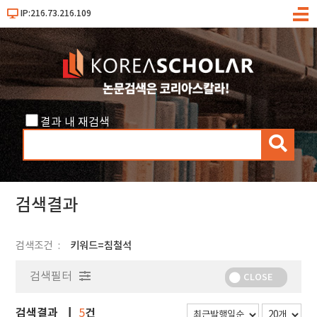
IP:216.73.216.109
메
뉴
결과 내 재검색
검
색
검색결과
검색조건
키워드=침철석
검색필터
CLOSE
검색결과
건
5