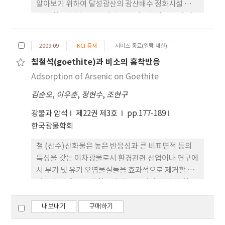
알아보기 위하여 달성광산의 광산배수 정화시설 소택
지에 침전된 침전물을 대상으로 광물학적 연구와 지
구화학적 연구를 수행하였다. XRD 연구결과 초기에
광산배수로부터 침전된 슈베르트마나이트는 대부분
2009.09
KCI 등재
서비스 종료(열람 제한)
침철석으로 전이되어 상부 일부에서만 슈베르트마나
침철석(goethite)과 비소의 흡착반응
이트가 관찰되었다. SEM으로 광물 전이에 따른 외부
Adsorption of Arsenic on Goethite
형태 변화를 관찰한 결과 눈에 띄는 변화가 없는 것으
로 보아 광물전이는 용해-챔전의 과정보다는 고체상
김순오
,
이우춘
,
정현수
,
조현구
에서의 전이가 있었음을 알 수 있었다. 슈베르트마나
이트와 침철석에 흡착 또는 공침된 중금속들 중 Pb와
광물과 암석
제22권 제3호
pp.177-189
Cu의 경우 광산배수의 중금속 농도에 비교하여 상대
한국광물학회
적으로 높은 농도를 보였으며 나머지 중금속들은 상
철 (산수)산화물은 높은 반응성과 큰 비표면적 등의
대적인 양에 있어서 비슷한 값을 보였다. 상부 슈베르
특성을 갖는 이차광물로서 환경관련 산업이나 연구에
트마나이트에서 하부의 침철석으로 전이가 일어나면
서 무기 및 유기 오염물질들을 효과적으로 제거할 수
서 광물 내 함유된 중금속의 함량은 일부 시료를 제외
있는 수착제로 널리 활용되어 오고 있다. 이러한 철
하고 전체적으로 눈에 띄는 변화를 보이지 않았으며
(산수)산화물들 중에서 침철석(α-FeOOH)은 지중
이는 슈베르트마나이트에서 침철석으로 전이되는 과
에서 가장 많이 분포하고 안정된 광물로 알려져 있다.
내보내기
구매하기
정에서 고체 상태에서 전이가 일어나면서 추가적인
본 연구에서는 이러한 침철석을 이용하여 비소를 제
중금속의 용출이나 흡착이 없었음을 지시한다.