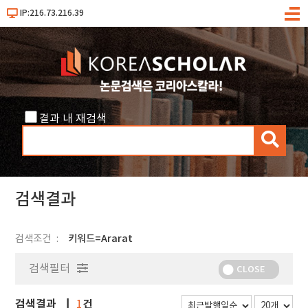
IP:216.73.216.39
메
뉴
결과 내 재검색
검
색
검색결과
검색조건
키워드=Ararat
검색필터
CLOSE
검색결과
건
1