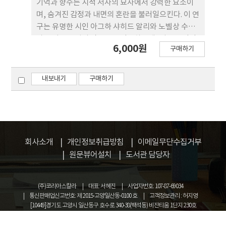
기억과 향수는 시적 서사의 묘사에서 강력한 요소이
며, 숨겨진 감정과 내면의 혼란을 불러일으킨다. 이 연
구는 유명한 시인 아그하 샤히드 알리와 노벨상 수상
자 루이스 글뤽의 작품들을 탐구하는데, 이들은 각각
6,000원
구매하기
의 시집인 『우체국 없는 나라』와『아라라트』에
서 개인적 상실, 죽음, 문화적 변위, 그리고 기억과 향
수의 심오한 영향을 탐구한다. 이 논문은 이들의 시적
내보내기
구매하기
천재성을 분석하고 비교함으로써 이 두 명의 뛰어난
시인이 고국의 상실, 죽음과 억압된 욕망의 트라우마
를 다루는 독특한 방식을 밝히고자 한다. 이 연구는 알
리와 글뤽가 어떻게 향수를 통해 충격적인 경험과 싸
우기 위해 그들이 소중히 여겼던 기억들의 거시적 세
회사소개
개인정보취급방침
이메일무단수집거부
계를 창조해내는지를 보다 심층적으로 분석한다. 그
원문뷰어설치
도서관 담당자
러나 이 탐구를 통해 우리는 인간의 경험과 시의 예술
을 형성하는 데 있어 이들 주제의 지속적인 힘을 더 깊
이 이해한다.
(주)코리아스칼라
대표: 서혜진
사업자번호: 107-87-69034
통신판매업신고번호: 제 2015-고양일산동-0100 호
고객정보관리 : 허지영
[10449]경기도 고양시 일산동구 호수로 340-38(백석동) 비잔티움 1단지 230호
COPYRIGHT © KOREASCHOLAR ALL RIGHTS RESERVED.