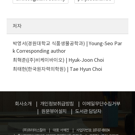
저자
박영서(경원대학교 식품생물공학과) | Young-Seo Par
k
Corresponding author
최혁준((주)비케이바이오) | Hyuk-Joon Choi
최태현(한국원자력의학원) | Tae Hyun Choi
회사소개
개인정보취급방침
이메일무단수집거부
원문뷰어설치
도서관 담당자
(주)코리아스칼라
대표: 서혜진
사업자번호: 107-87-69034