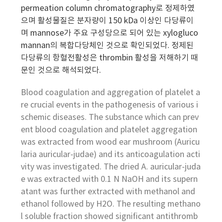
permeation column chromatography로 정제하였
으며 활성물질은 분자량이 150 kDa 이상인 다당류이
며 mannose가 주요 구성당으로 되어 있는 xylogluco
mannan의 복합다당체인 것으로 확인되었다. 정제된
다당류의 항혈전활성은 thrombin 활성을 저해하기 때
문인 것으로 해석되었다.
Blood coagulation and aggregation of platelet a
re crucial events in the pathogenesis of various i
schemic diseases. The substance which can prev
ent blood coagulation and platelet aggregation
was extracted from wood ear mushroom (Auricu
laria auricular-judae) and its anticoagulation acti
vity was investigated. The dried A. auricular-juda
e was extracted with 0.1 N NaOH and its supern
atant was further extracted with methanol and
ethanol followed by H2O. The resulting methano
l soluble fraction showed significant antithromb