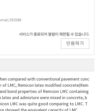
Detail/293588
서비스가 종료되어 열람이 제한될 수 있습니다.
인용하기
 when compared with conventional pavement conc
lem of LMC, Remicon latex modified concrete(Rem
ce and bond properties of Remcion LMC containing
n latex and admixture were mixed in concrete, b
Remicon LMC was quite good comparing to LMC. T
ore showed the equivalent capacity of LMC.