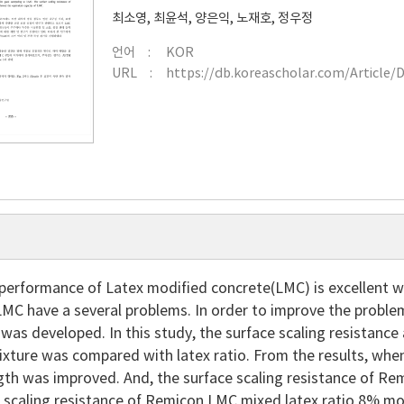
최소영
,
최윤석
,
양은익
,
노재호
,
정우정
언어
KOR
URL
https://db.koreascholar.com/Article/
performance of Latex modified concrete(LMC) is excellent
 LMC have a several problems. In order to improve the prob
was developed. In this study, the surface scaling resistan
xture was compared with latex ratio. From the results, whe
gth was improved. And, the surface scaling resistance of 
e scaling resistance of Remicon LMC mixed latex ratio 8% m