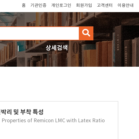
홈
기관인증
개인로그인
회원가입
고객센터
이용안내
검
색
상세검색
박리 및 부착 특성
d Properties of Remicon LMC with Latex Ratio