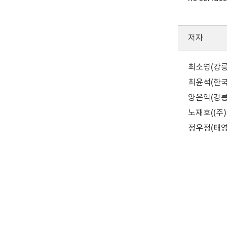
저자
최소영(강릉원
최윤석(한국과
양은익(강릉원
노재호((주)
정우정(태영건