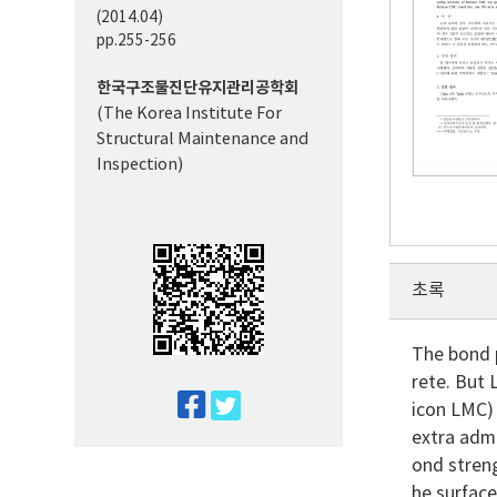
(2014.04)
pp.255-256
한국구조물진단유지관리공학회
(The Korea Institute For
Structural Maintenance and
Inspection)
초록
The bond 
rete. But
twitter
icon LMC) 
facebook
extra admi
ond stren
he surfac