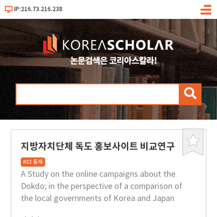
IP:216.73.216.238
메
뉴
검
색
지방자치단체 독도 홍보사이트 비교연구
북
마
KCI 등재
크
A Study on the online campaigns about the
Dokdo; in the perspective of a comparison of
the local governments of Korea and Japan