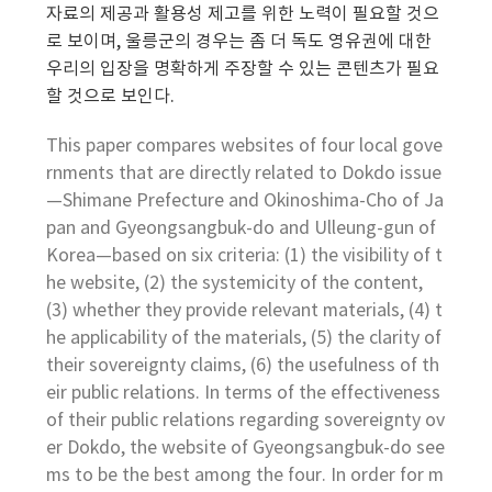
자료의 제공과 활용성 제고를 위한 노력이 필요할 것으
로 보이며, 울릉군의 경우는 좀 더 독도 영유권에 대한
우리의 입장을 명확하게 주장할 수 있는 콘텐츠가 필요
할 것으로 보인다.
This paper compares websites of four local gove
rnments that are directly related to Dokdo issue
—Shimane Prefecture and Okinoshima-Cho of Ja
pan and Gyeongsangbuk-do and Ulleung-gun of
Korea—based on six criteria: (1) the visibility of t
he website, (2) the systemicity of the content,
(3) whether they provide relevant materials, (4) t
he applicability of the materials, (5) the clarity of
their sovereignty claims, (6) the usefulness of th
eir public relations. In terms of the effectiveness
of their public relations regarding sovereignty ov
er Dokdo, the website of Gyeongsangbuk-do see
ms to be the best among the four. In order for m