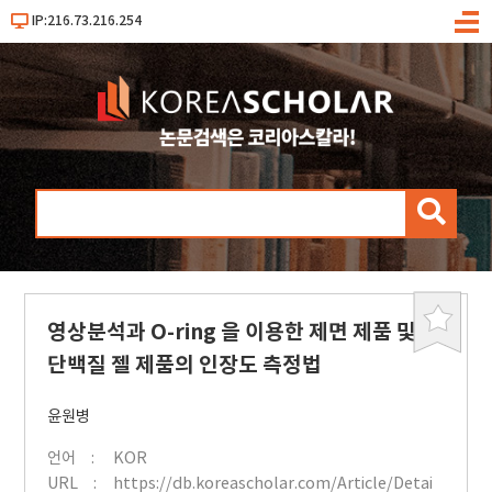
IP:216.73.216.254
메
뉴
검
색
영상분석과 O-ring 을 이용한 제면 제품 및
북
마
단백질 젤 제품의 인장도 측정법
크
윤원병
언어
KOR
URL
https://db.koreascholar.com/Article/Detai